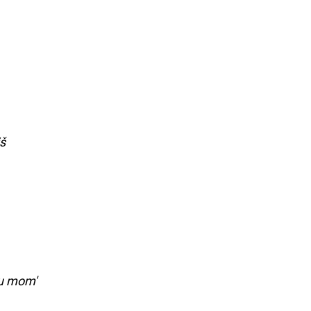
š
cu mom'