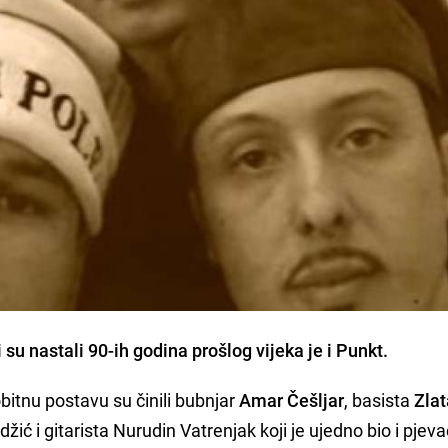
u nastali 90-ih godina prošlog vijeka je i
Punkt
.
bitnu postavu su činili bubnjar
Amar Češljar
, basista
Zla
ić i gitarista Nurudin Vatrenjak koji je ujedno bio i pjeva