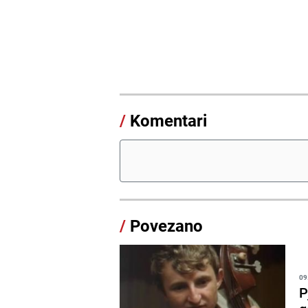
/
Komentari
/
Povezano
09
P