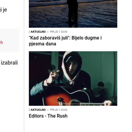
i je
/
AKTUELNO
I
PRIJE 1 DAN
"Kad zaboraviš juli": Bijelo dugme i
ih
pjesma dana
izabrali
/
AKTUELNO
I
PRIJE 1 DAN
Editors - The Rush