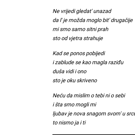
Ne vrijedi gledat' unazad
da l' je možda moglo bit' drugačije
mi smo samo sitni prah
sto od vjetra strahuje
Kad se ponos pobijedi
i zablude se kao magla raziđu
duša vidi i ono
sto je oku skriveno
Neću da mislim o tebi ni o sebi
i šta smo mogli mi
ljubav je nova snagom svom' u sr
to nismo ja i ti