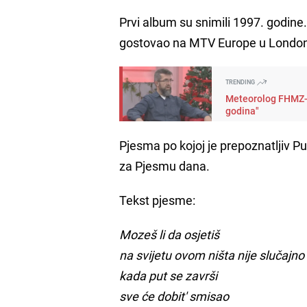
Prvi album su snimili 1997. godine. 
gostovao na MTV Europe u London
TRENDING
Meteorolog FHMZ-a 
godina"
Pjesma po kojoj je prepoznatljiv Pu
za Pjesmu dana.
Tekst pjesme:
Mozeš li da osjetiš
na svijetu ovom ništa nije slučajno
kada put se završi
sve će dobit' smisao