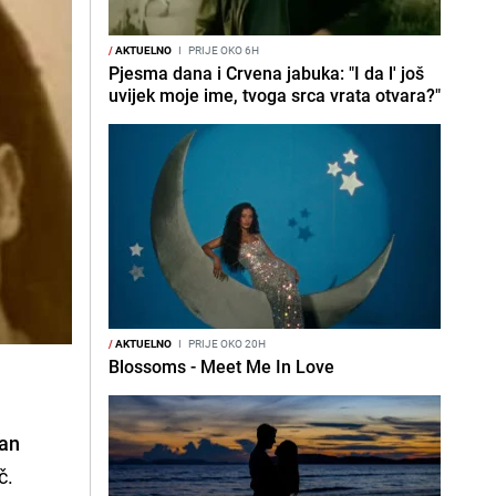
/
AKTUELNO
I
PRIJE OKO 6H
Pjesma dana i Crvena jabuka: "I da l' još
uvijek moje ime, tvoga srca vrata otvara?"
/
AKTUELNO
I
PRIJE OKO 20H
Blossoms - Meet Me In Love
tan
č.