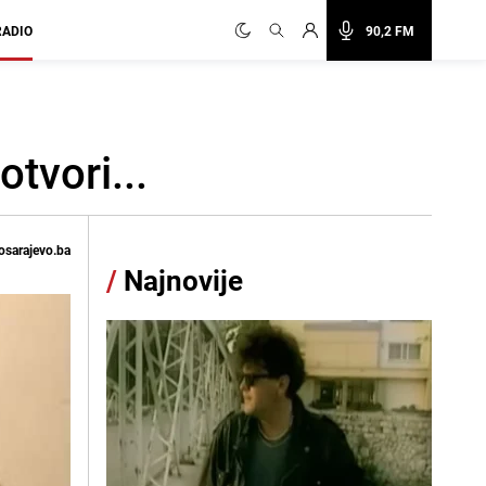
RADIO
90,2 FM
otvori...
osarajevo.ba
/
Najnovije