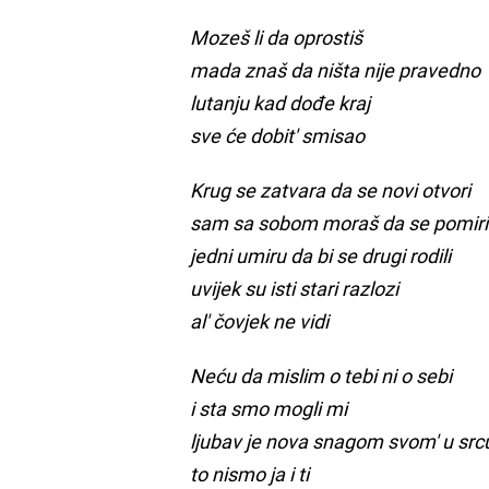
Mozeš li da oprostiš
mada znaš da ništa nije pravedno
lutanju kad dođe kraj
sve će dobit' smisao
Krug se zatvara da se novi otvori
sam sa sobom moraš da se pomiri
jedni umiru da bi se drugi rodili
uvijek su isti stari razlozi
al' čovjek ne vidi
Neću da mislim o tebi ni o sebi
i sta smo mogli mi
ljubav je nova snagom svom' u sr
to nismo ja i ti