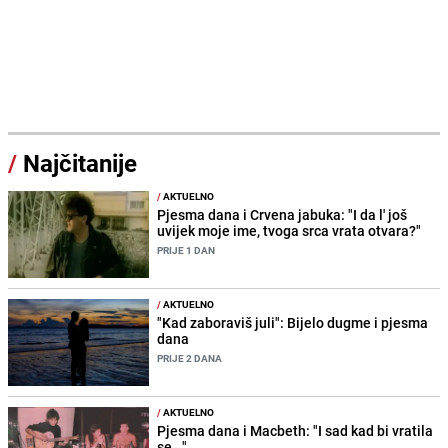
/
Najčitanije
/
AKTUELNO
Pjesma dana i Crvena jabuka: "I da l' još
uvijek moje ime, tvoga srca vrata otvara?"
PRIJE 1 DAN
/
AKTUELNO
"Kad zaboraviš juli": Bijelo dugme i pjesma
dana
PRIJE 2 DANA
/
AKTUELNO
Pjesma dana i Macbeth: "I sad kad bi vratila
se..."