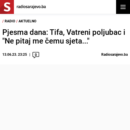
Otvor
/
RADIO
/
AKTUELNO
Pjesma dana: Tifa, Vatreni poljubac i
"Ne pitaj me čemu sjeta..."
13.06.23. 23:25
Radiosarajevo.ba
0