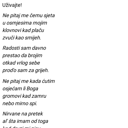
Uživajte!
Ne pitaj me čemu sjeta
u osmjesima mojim
klovnovi kad plaču
zvuči kao smijeh.
Radosti sam davno
prestao da brojim
otkad vrlog sebe
prod'o sam za grijeh.
Ne pitaj me kada ćutim
osjećam li Boga
gromovi kad zamru
nebo mirno spi.
Nirvane na pretek
al' šta imam od toga