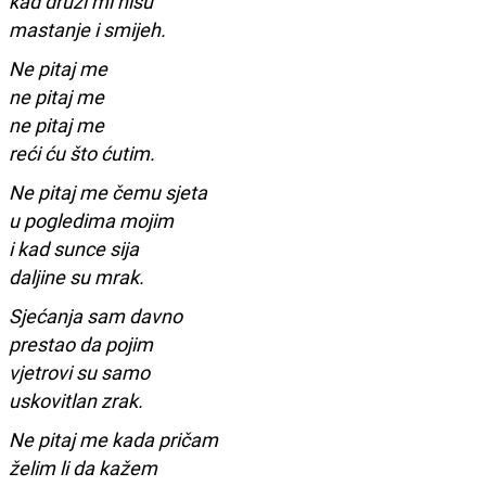
kad druzi mi nisu
mastanje i smijeh.
Ne pitaj me
ne pitaj me
ne pitaj me
reći ću što ćutim.
Ne pitaj me čemu sjeta
u pogledima mojim
i kad sunce sija
daljine su mrak.
Sjećanja sam davno
prestao da pojim
vjetrovi su samo
uskovitlan zrak.
Ne pitaj me kada pričam
želim li da kažem