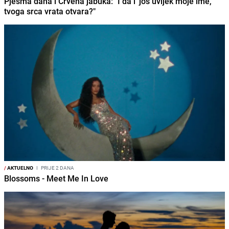
Pjesma dana i Crvena jabuka: "I da l' još uvijek moje ime,
tvoga srca vrata otvara?"
/
AKTUELNO
I
PRIJE 2 DANA
Blossoms - Meet Me In Love