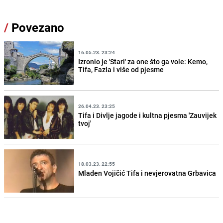
/
Povezano
16.05.23. 23:24
Izronio je 'Stari' za one što ga vole: Kemo,
Tifa, Fazla i više od pjesme
26.04.23. 23:25
Tifa i Divlje jagode i kultna pjesma 'Zauvijek
tvoj'
18.03.23. 22:55
Mladen Vojičić Tifa i nevjerovatna Grbavica