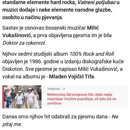
standarne elemente hard rocka,
Vatreni poljubac
u
muzici dodaje i neke elemente narodne glazbe,
osobito u načinu pjevanja.
Sastav je osnovao bosanski muzičar
Milić
Vukašinović
, a prva objavljena pjesma im je bila
Doktor za rokenrol
.
Njihov sedmi studijski album
100% Rock and Roll
objavljen je 1986. godine u izdanju diskografske kuće
Diskoton. Sve pjesme je napisao Milić Vukašinović, a
vokal na albumu je -
Mladen Vojičić Tifa
.
TRENDING
Meteorolog čije prognoze čita cijela regija
najavljuje: Vrućine popuštaju, ali ljeto još ne
završava
Danas smo njihov hit odabrali za pjesmu dana -
Ne
pitaj me
.