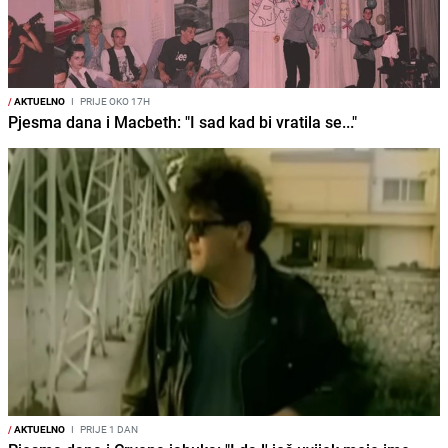
/
AKTUELNO
I
PRIJE OKO 17H
Pjesma dana i Macbeth: "I sad kad bi vratila se..."
/
AKTUELNO
I
PRIJE 1 DAN