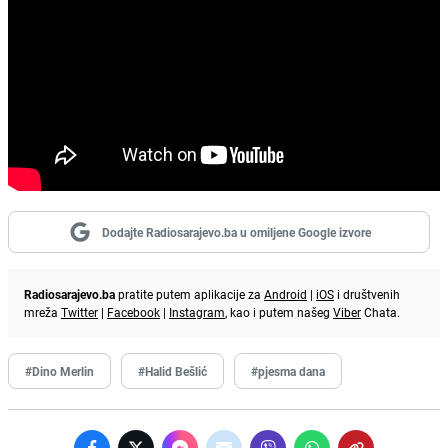
Dodajte Radiosarajevo.ba u omiljene Google izvore
Radiosarajevo.ba
pratite putem aplikacije za
Android
|
iOS
i društvenih
mreža
Twitter
|
Facebook
|
Instagram
, kao i putem našeg
Viber
Chata.
#Dino Merlin
#Halid Bešlić
#pjesma dana