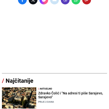
/
Najčitanije
/
AKTUELNO
Zdravko Čolić i "Na adresi ti piše Sarajevo,
Sarajevo"
PRIJE 2 DANA