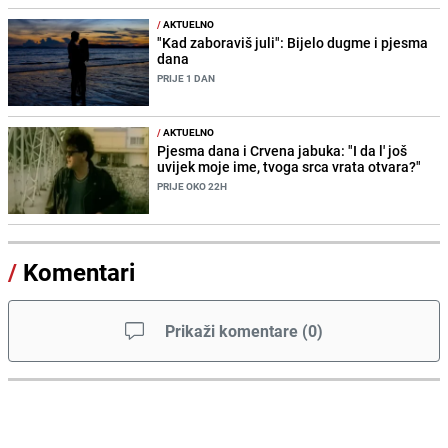
/
AKTUELNO
"Kad zaboraviš juli": Bijelo dugme i pjesma
dana
PRIJE 1 DAN
/
AKTUELNO
Pjesma dana i Crvena jabuka: "I da l' još
uvijek moje ime, tvoga srca vrata otvara?"
PRIJE OKO 22H
/
Komentari
Prikaži komentare
(
0
)