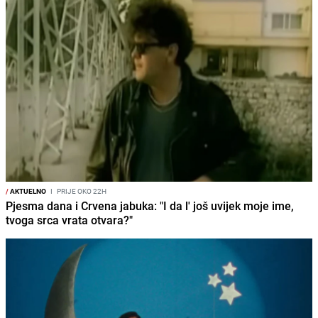
/
AKTUELNO
I
PRIJE OKO 22H
Pjesma dana i Crvena jabuka: "I da l' još uvijek moje ime,
tvoga srca vrata otvara?"