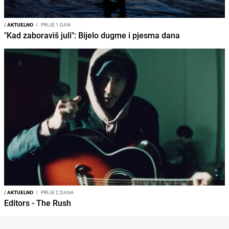
/
AKTUELNO
I
PRIJE 1 DAN
"Kad zaboraviš juli": Bijelo dugme i pjesma dana
/
AKTUELNO
I
PRIJE 2 DANA
Editors - The Rush