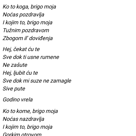
Ko to koga, brigo moja
Noćas pozdravlja
I kojim to, brigo moja
Tužnim pozdravom
Zbogom il’ doviđenja
Hej, čekat ću te
Sve dok ti usne rumene
Ne zašute
Hej, ljubit ću te
Sve dok mi suze ne zamagle
Sive pute
Godino vrela
Ko to kome, brigo moja
Noćas nazdravlja
I kojim to, brigo moja
Gorkim otrovom