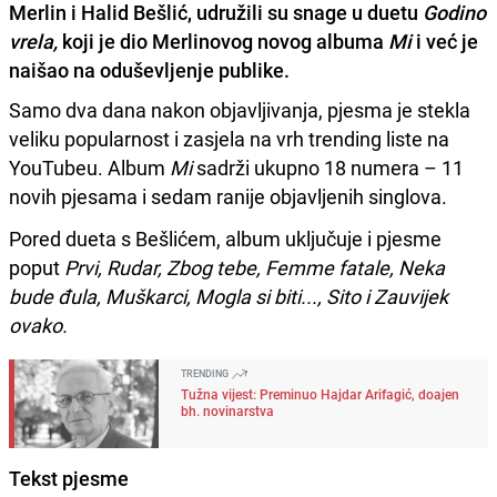
Merlin i Halid Bešlić, udružili su snage u duetu
Godino
vrela,
koji je dio Merlinovog novog albuma
Mi
i već je
naišao na oduševljenje publike.
Samo dva dana nakon objavljivanja, pjesma je stekla
veliku popularnost i zasjela na vrh trending liste na
YouTubeu. Album
Mi
sadrži ukupno 18 numera – 11
novih pjesama i sedam ranije objavljenih singlova.
Pored dueta s Bešlićem, album uključuje i pjesme
poput
Prvi, Rudar, Zbog tebe, Femme fatale, Neka
bude đula, Muškarci, Mogla si biti..., Sito i Zauvijek
ovako.
TRENDING
Tužna vijest: Preminuo Hajdar Arifagić, doajen
bh. novinarstva
Tekst pjesme