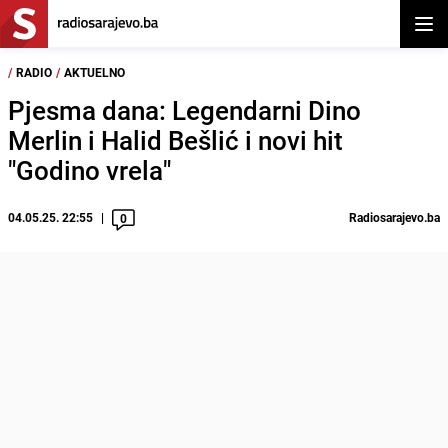
Otvor
/
RADIO
/
AKTUELNO
Pjesma dana: Legendarni Dino
Merlin i Halid Bešlić i novi hit
"Godino vrela"
04.05.25. 22:55
Radiosarajevo.ba
0