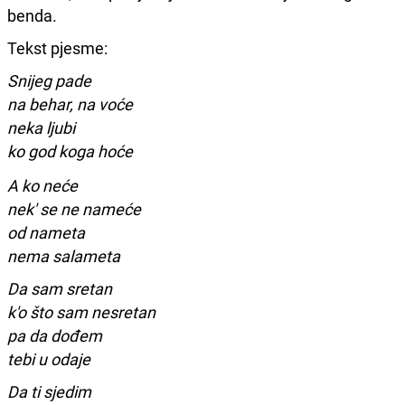
benda.
Tekst pjesme:
Snijeg pade
na behar, na voće
neka ljubi
ko god koga hoće
A ko neće
nek' se ne nameće
od nameta
nema salameta
Da sam sretan
k'o što sam nesretan
pa da dođem
tebi u odaje
Da ti sjedim