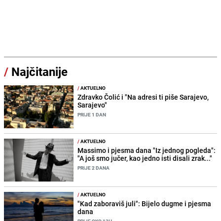
/
Najčitanije
/
AKTUELNO
Zdravko Čolić i "Na adresi ti piše Sarajevo,
Sarajevo"
PRIJE 1 DAN
/
AKTUELNO
Massimo i pjesma dana "Iz jednog pogleda":
"A još smo jučer, kao jedno isti disali zrak..."
PRIJE 2 DANA
/
AKTUELNO
"Kad zaboraviš juli": Bijelo dugme i pjesma
dana