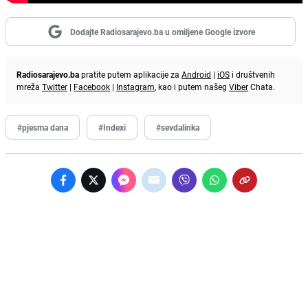
Dodajte Radiosarajevo.ba u omiljene Google izvore
Radiosarajevo.ba
pratite putem aplikacije za
Android
|
iOS
i društvenih
mreža
Twitter
|
Facebook
|
Instagram
, kao i putem našeg
Viber
Chata.
#pjesma dana
#Indexi
#sevdalinka