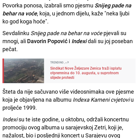
Povorka ponosa, izabrali smo pjesmu
Snijeg pade na
behar na voće
, koja, u jednom dijelu, kaže "neka ljubi
ko god koga hoće".
Sevdalinku
Snijeg pade na behar na voće
pjevali su
mnogi, ali
Davorin Popović i
Indexi
dali su joj poseban
pečat.
TRENDING
Sindikat Nove Željezare Zenica traži isplatu
otpremnina do 10. augusta, u suprotnom
slijede protesti
Šteta da nije sačuvano više videosnimaka ove pjesme
koja je objavljena na albumu
Indexa Kameni cvjetovi
u
proljeće 1999.
Indexi
su te iste godine, u oktobru, održali koncertnu
promociju ovog albuma u sarajevskoj Zetri, koji je,
nažalost, bio i posljednji koncert u Sarajevu ovog