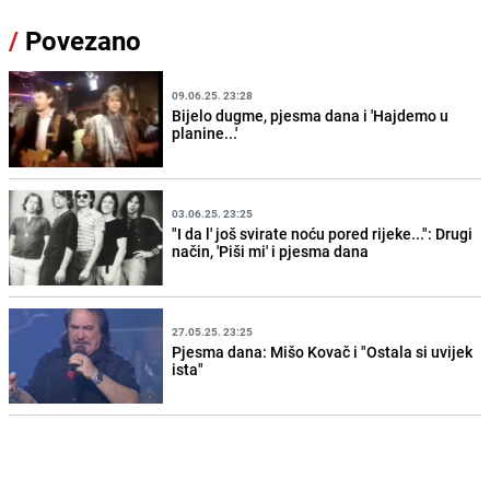
/
Povezano
09.06.25. 23:28
Bijelo dugme, pjesma dana i 'Hajdemo u
planine...'
03.06.25. 23:25
"I da l' još svirate noću pored rijeke...": Drugi
način, 'Piši mi' i pjesma dana
27.05.25. 23:25
Pjesma dana: Mišo Kovač i "Ostala si uvijek
ista"