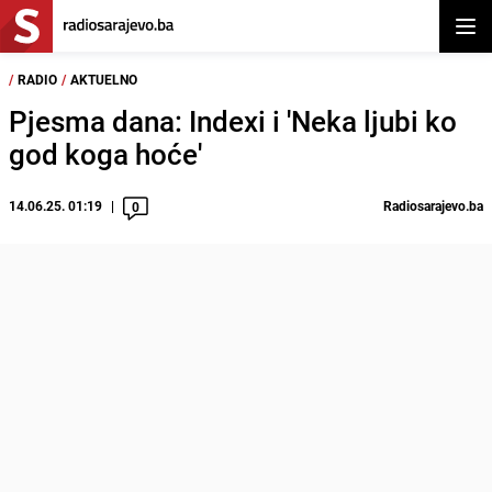
Otvor
/
RADIO
/
AKTUELNO
Pjesma dana: Indexi i 'Neka ljubi ko
god koga hoće'
14.06.25. 01:19
Radiosarajevo.ba
0