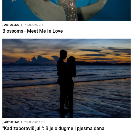
/
AKTUELNO
I
PRIJE OKO 3H
Blossoms - Meet Me In Love
/
AKTUELNO
I
PRIJE OKO 13H
"Kad zaboraviš juli": Bijelo dugme i pjesma dana