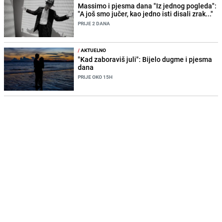
Massimo i pjesma dana "Iz jednog pogleda":
"A još smo jučer, kao jedno isti disali zrak..."
PRIJE 2 DANA
/
AKTUELNO
"Kad zaboraviš juli": Bijelo dugme i pjesma
dana
PRIJE OKO 15H