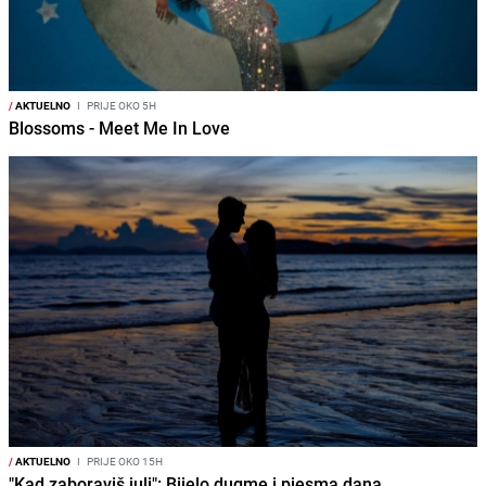
/
AKTUELNO
I
PRIJE OKO 5H
Blossoms - Meet Me In Love
/
AKTUELNO
I
PRIJE OKO 15H
"Kad zaboraviš juli": Bijelo dugme i pjesma dana