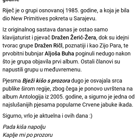
Riječ je o grupi osnovanoj 1985. godine, a koja je bila
dio New Primitives pokreta u Sarajevu.
Iz originalnog sastava danas je ostao samo
klavijaturist i pjevač
Dražen Žerić-Žera
, dok su idejni
tvorac grupe
Dražen Ričl
, poznatiji i kao Zijo Para, te
prvobitni bubnjar
Aljoša Buha
poginuli nedugo nakon
što je grupa objavila prvi album. Ostali članovi su
napustili grupu u međuvremenu.
Pjesma
Bježi kišo s prozora
dugo je osvajala srca
publike širom regije, zbog čega je ponovo uvrštena na
album Antologija iz 2005. godine, a sigurno je jedna od
najslušanijih pjesama popularne Crvene jabuke ikada.
Sigurno, vrlo je aktuelna i ovih dana :)
Pada kiša napolju
Kaplje mi po prozoru