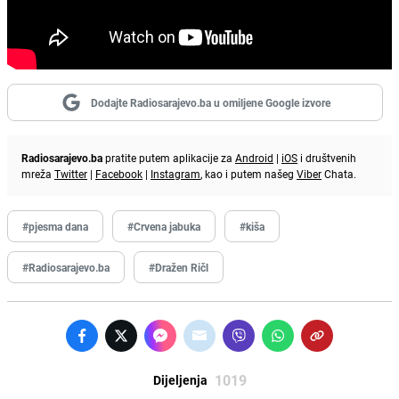
Dodajte Radiosarajevo.ba u omiljene Google izvore
Radiosarajevo.ba
pratite putem aplikacije za
Android
|
iOS
i društvenih
mreža
Twitter
|
Facebook
|
Instagram
, kao i putem našeg
Viber
Chata.
#pjesma dana
#Crvena jabuka
#kiša
#Radiosarajevo.ba
#Dražen Ričl
1019
Dijeljenja