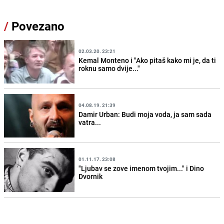
/
Povezano
02.03.20. 23:21
Kemal Monteno i "Ako pitaš kako mi je, da ti
roknu samo dvije..."
04.08.19. 21:39
Damir Urban: Budi moja voda, ja sam sada
vatra...
01.11.17. 23:08
"Ljubav se zove imenom tvojim..." i Dino
Dvornik