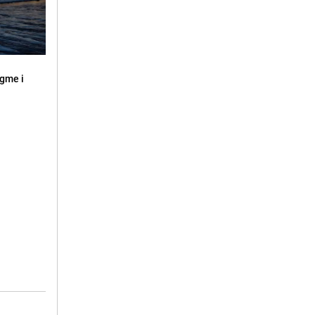
ugme i