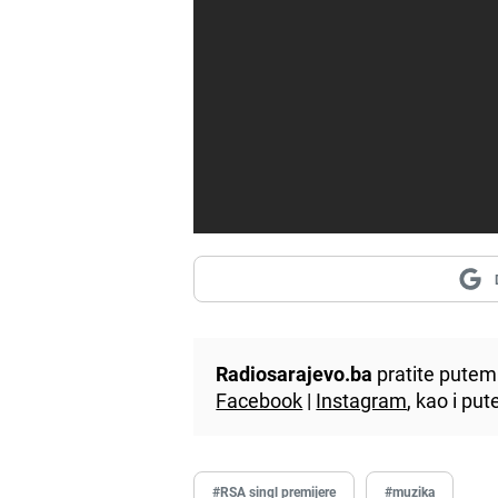
Radiosarajevo.ba
pratite putem 
Facebook
|
Instagram
, kao i p
#RSA singl premijere
#muzika