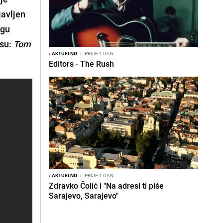
javljen
ogu
 su:
Tom
/
AKTUELNO
I
PRIJE 1 DAN
Editors - The Rush
/
AKTUELNO
I
PRIJE 1 DAN
Zdravko Čolić i "Na adresi ti piše
Sarajevo, Sarajevo"