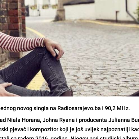
jednog novog singla na Radiosarajevo.ba i 90,2 MHz.
rad
Niala Horana
,
Johna Ryana
i producenta
Julianna Bu
rski pjevač i kompozitor koji je još uvijek najpoznatiji ka
stali sa radom 2016. godine. Njegov prvi studijski album