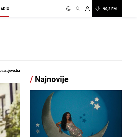
RADIO
90,2 FM
osarajevo.ba
/
Najnovije