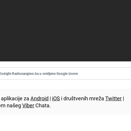
Dodajte Radiosarajevo.ba u omiljene Google izvore
aplikacije za
Android
|
iOS
i društvenih mreža
Twitter
|
utem našeg
Viber
Chata.