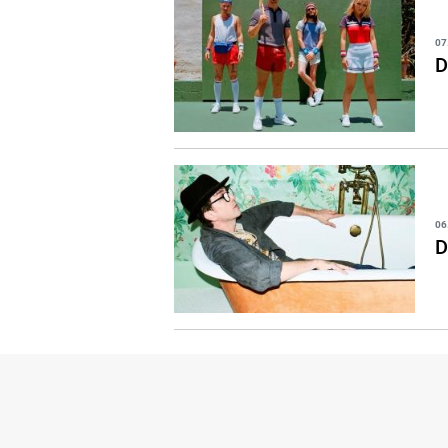
07
D
06
D