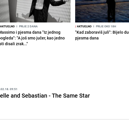
AKTUELNO
I
PRIJE 2 DANA
/
AKTUELNO
I
PRIJE OKO 18H
Massimo i pjesma dana "Iz jednog
"Kad zaboraviš juli": Bijelo d
pogleda": "A još smo jučer, kao jedno
pjesma dana
sti disali zrak..."
.02.18. 09:51
elle and Sebastian - The Same Star