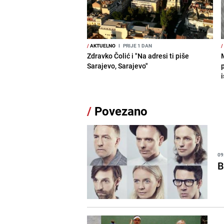
/
AKTUELNO
I
PRIJE 1 DAN
/
Zdravko Čolić i "Na adresi ti piše
Sarajevo, Sarajevo"
i
/
Povezano
09
B