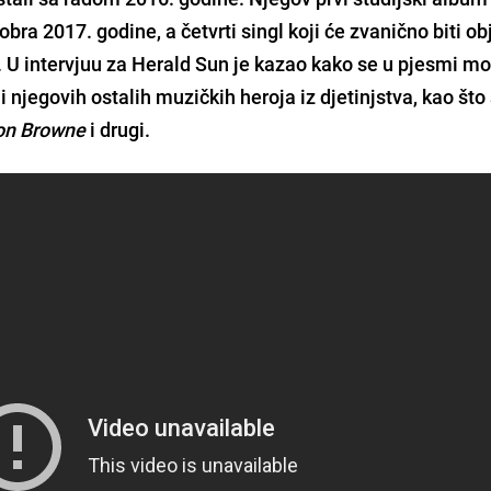
tobra 2017. godine, a četvrti singl koji će zvanično biti ob
. U intervjuu za
Herald Sun
je kazao kako se u pjesmi m
 i njegovih ostalih muzičkih heroja iz djetinjstva, kao što
son Browne
i drugi.