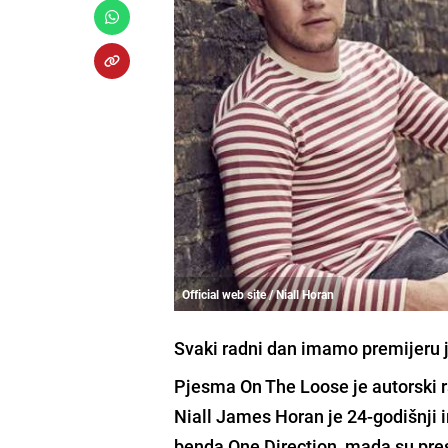
Official web site / Niall Horan
Svaki radni dan imamo premijeru 
Pjesma
On The Loose
je autorski 
Niall James Horan
je 24-godišnji i
benda
One Direction
, mada su pre