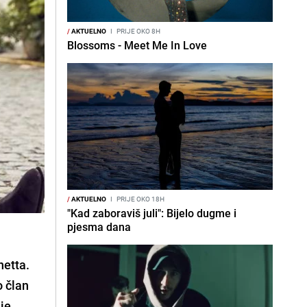
/
AKTUELNO
I
PRIJE OKO 8H
Blossoms - Meet Me In Love
/
AKTUELNO
I
PRIJE OKO 18H
"Kad zaboraviš juli": Bijelo dugme i
pjesma dana
netta
.
o član
 je