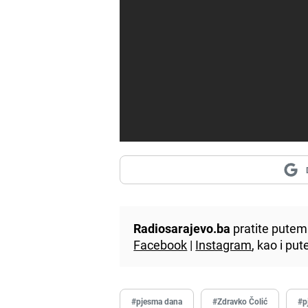
Radiosarajevo.ba
pratite putem 
Facebook
|
Instagram
, kao i p
#pjesma dana
#Zdravko Čolić
#p