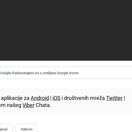
Dodajte Radiosarajevo.ba u omiljene Google izvore
aplikacije za
Android
|
iOS
i društvenih mreža
Twitter
|
utem našeg
Viber
Chata.
jevač
#album