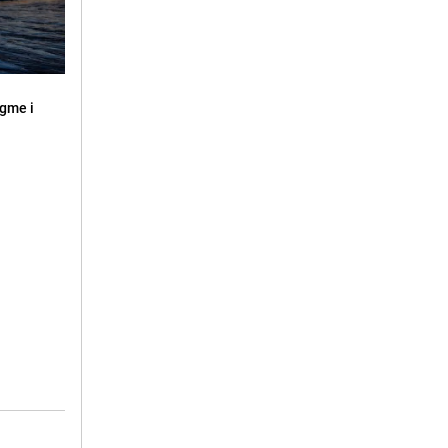
ugme i