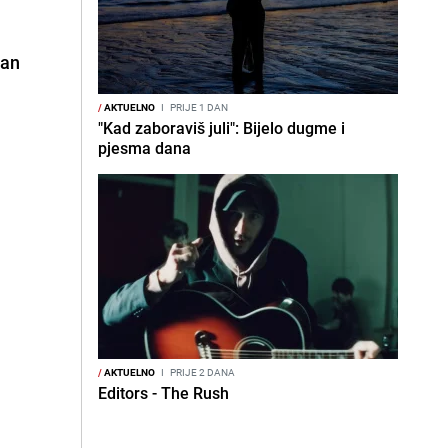
van
/
AKTUELNO
I
PRIJE 1 DAN
"Kad zaboraviš juli": Bijelo dugme i
pjesma dana
/
AKTUELNO
I
PRIJE 2 DANA
Editors - The Rush