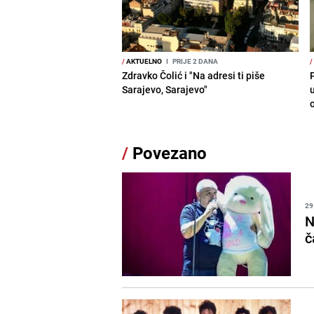
/
AKTUELNO
I
PRIJE 2 DANA
/
Zdravko Čolić i "Na adresi ti piše
P
Sarajevo, Sarajevo"
/
Povezano
29
N
č