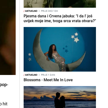
/
AKTUELNO
I
PRIJE OKO 10H
Pjesma dana i Crvena jabuka: "I da l' još
uvijek moje ime, tvoga srca vrata otvara?"
/
AKTUELNO
I
PRIJE 1 DAN
Blossoms - Meet Me In Love
 pop-
 hit