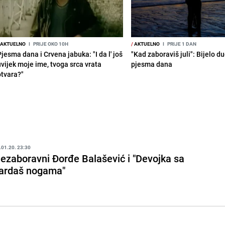
AKTUELNO
I
PRIJE OKO 10H
/
AKTUELNO
I
PRIJE 1 DAN
jesma dana i Crvena jabuka: "I da l' još
"Kad zaboraviš juli": Bijelo d
uvijek moje ime, tvoga srca vrata
pjesma dana
otvara?"
.01.20. 23:30
ezaboravni Đorđe Balašević i "Devojka sa
ardaš nogama"