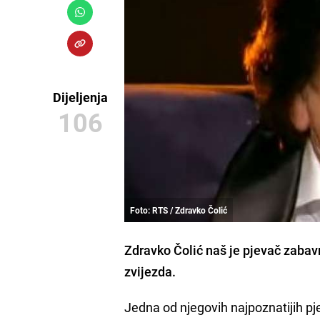
Dijeljenja
106
Foto: RTS / Zdravko Čolić
Zdravko Čolić
naš je pjevač zabav
zvijezda.
Jedna od njegovih najpoznatijih p