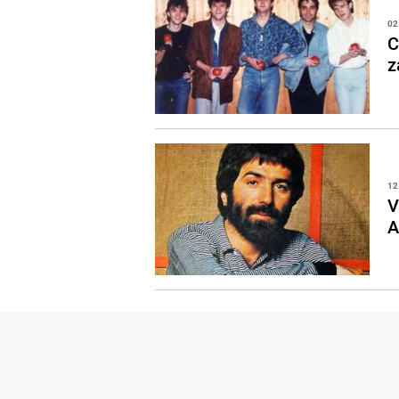
02
C
z
12
V
A