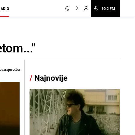
RADIO
90,2 FM
tom..."
osarajevo.ba
/
Najnovije