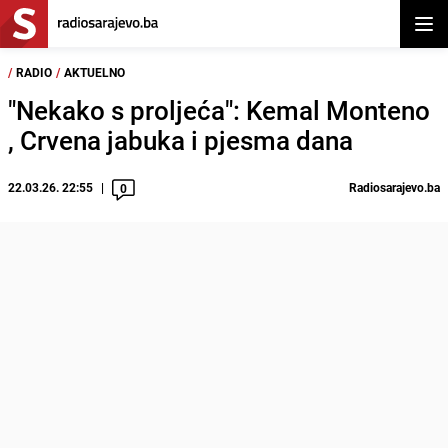
Otvor
/
RADIO
/
AKTUELNO
"Nekako s proljeća": Kemal Monteno
, Crvena jabuka i pjesma dana
22.03.26. 22:55
Radiosarajevo.ba
0