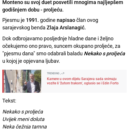
Monteno su svoj duet posvetili mnogima najljepšem
godišnjem dobu - proljeću.
Pjesmu je
1991.
godine
napisao
član ovog
sarajevskog benda
Zlaja Arslanagić.
Dok odbrojavamo posljednje hladne dane i željno
očekujemo ono pravo, suncem okupano proljeće, za
"pjesmu dana" smo odabrali baladu
Nekako s proljeća
u kojoj je opjevana ljubav.
TRENDING
Kamere u ovom dijelu Sarajeva sada snimaju
vozite li 'žutom trakom', oglasio se i Edin Forto
Tekst:
Nekako s proljeća
Uvijek meni doluta
Neka čežnja tamna