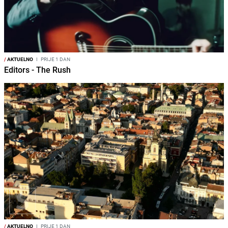
/
AKTUELNO
I
PRIJE 1 DAN
Editors - The Rush
/
AKTUELNO
I
PRIJE 1 DAN