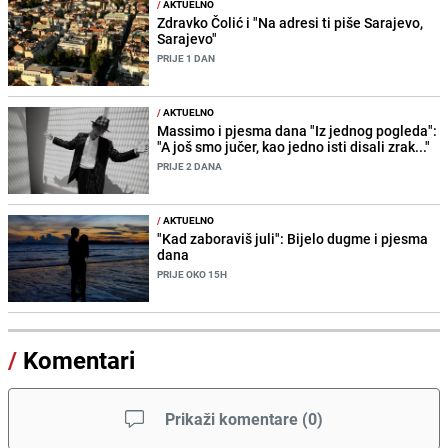
/
AKTUELNO
Zdravko Čolić i "Na adresi ti piše Sarajevo,
Sarajevo"
PRIJE 1 DAN
/
AKTUELNO
Massimo i pjesma dana "Iz jednog pogleda":
"A još smo jučer, kao jedno isti disali zrak..."
PRIJE 2 DANA
/
AKTUELNO
"Kad zaboraviš juli": Bijelo dugme i pjesma
dana
PRIJE OKO 15H
/
Komentari
Prikaži komentare
(
0
)