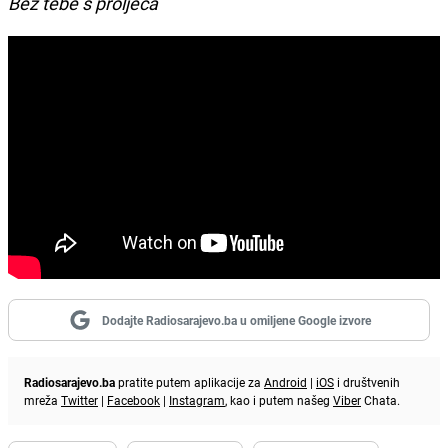
Bez tebe s proljeća
Dodajte Radiosarajevo.ba u omiljene Google izvore
Radiosarajevo.ba
pratite putem aplikacije za
Android
|
iOS
i društvenih
mreža
Twitter
|
Facebook
|
Instagram
, kao i putem našeg
Viber
Chata.