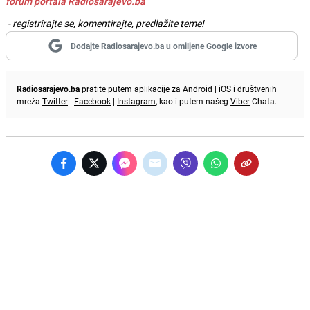
forum portala Radiosarajevo.ba
- registrirajte se, komentirajte, predlažite teme!
Dodajte Radiosarajevo.ba u omiljene Google izvore
Radiosarajevo.ba
pratite putem aplikacije za
Android
|
iOS
i društvenih
mreža
Twitter
|
Facebook
|
Instagram
, kao i putem našeg
Viber
Chata.