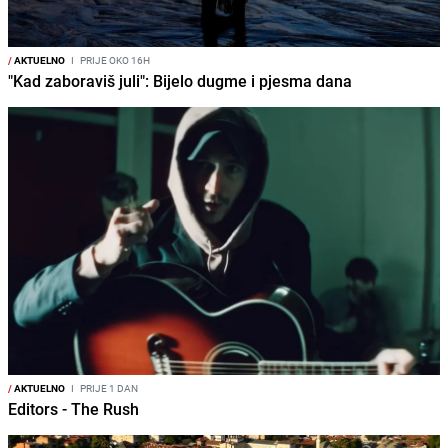
/
AKTUELNO
I
PRIJE OKO 16H
"Kad zaboraviš juli": Bijelo dugme i pjesma dana
/
AKTUELNO
I
PRIJE 1 DAN
Editors - The Rush