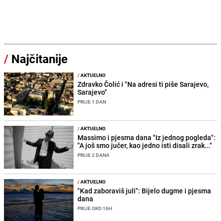
/
Najčitanije
/
AKTUELNO
Zdravko Čolić i "Na adresi ti piše Sarajevo,
Sarajevo"
PRIJE 1 DAN
/
AKTUELNO
Massimo i pjesma dana "Iz jednog pogleda":
"A još smo jučer, kao jedno isti disali zrak..."
PRIJE 2 DANA
/
AKTUELNO
"Kad zaboraviš juli": Bijelo dugme i pjesma
dana
PRIJE OKO 16H