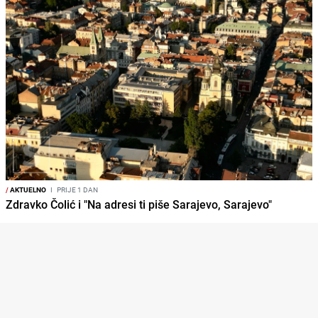
/
AKTUELNO
I
PRIJE 1 DAN
Zdravko Čolić i "Na adresi ti piše Sarajevo, Sarajevo"