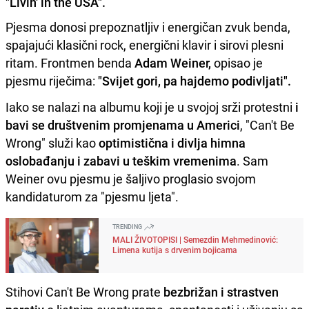
"Livin' in the USA".
Pjesma donosi prepoznatljiv i energičan zvuk benda,
spajajući klasični rock, energični klavir i sirovi plesni
ritam. Frontmen benda
Adam Weiner,
opisao je
pjesmu riječima:
"Svijet gori, pa hajdemo podivljati".
Iako se nalazi na albumu koji je u svojoj srži protestni
i
bavi se društvenim promjenama u Americi
, "Can't Be
Wrong" služi kao
optimistična i divlja himna
oslobađanju i zabavi u teškim vremenima
. Sam
Weiner ovu pjesmu je šaljivo proglasio svojom
kandidaturom za "pjesmu ljeta".
TRENDING
MALI ŽIVOTOPISI | Semezdin Mehmedinović:
Limena kutija s drvenim bojicama
Stihovi Can't Be Wrong prate
bezbrižan i strastven