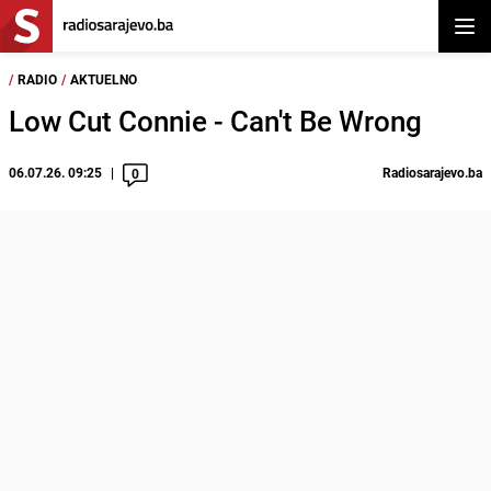
Otvor
/
RADIO
/
AKTUELNO
Low Cut Connie - Can't Be Wrong
06.07.26. 09:25
Radiosarajevo.ba
0