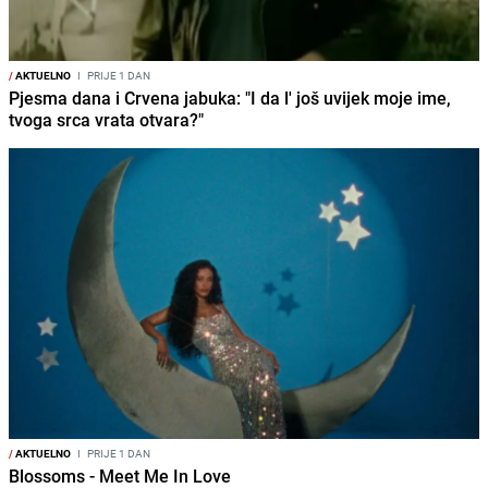
/
AKTUELNO
I
PRIJE 1 DAN
Pjesma dana i Crvena jabuka: "I da l' još uvijek moje ime,
tvoga srca vrata otvara?"
/
AKTUELNO
I
PRIJE 1 DAN
Blossoms - Meet Me In Love