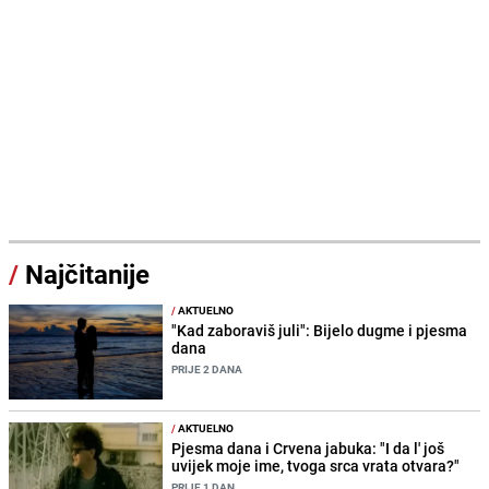
/
Najčitanije
/
AKTUELNO
"Kad zaboraviš juli": Bijelo dugme i pjesma
dana
PRIJE 2 DANA
/
AKTUELNO
Pjesma dana i Crvena jabuka: "I da l' još
uvijek moje ime, tvoga srca vrata otvara?"
PRIJE 1 DAN