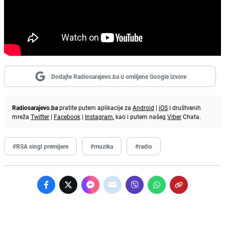
Dodajte Radiosarajevo.ba u omiljene Google izvore
Radiosarajevo.ba
pratite putem aplikacije za
Android
|
iOS
i društvenih
mreža
Twitter
|
Facebook
|
Instagram
, kao i putem našeg
Viber
Chata.
#RSA singl premijere
#muzika
#radio