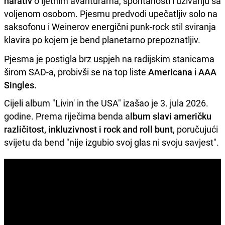
narativ
o ljetnim avanturama, spontanosti i uživanju sa
voljenom osobom. Pjesmu predvodi upečatljiv solo na
saksofonu i Weinerov energični punk-rock stil sviranja
klavira po kojem je bend planetarno prepoznatljiv.
Pjesma je postigla brz uspjeh na radijskim stanicama
širom SAD-a, probivši se na top liste
Americana
i
AAA
Singles.
Cijeli album "Livin' in the USA" izašao je 3. jula 2026.
godine. Prema riječima benda a
lbum slavi američku
različitost, inkluzivnost i rock and roll bunt,
poručujući
svijetu da bend "nije izgubio svoj glas ni svoju savjest".