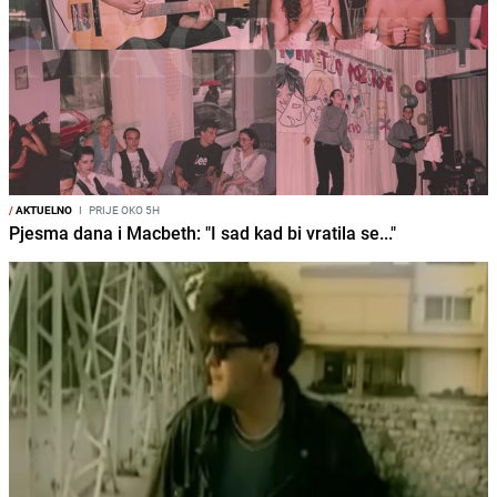
/
AKTUELNO
I
PRIJE OKO 5H
Pjesma dana i Macbeth: "I sad kad bi vratila se..."