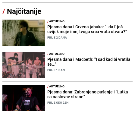
/
Najčitanije
/
AKTUELNO
Pjesma dana i Crvena jabuka: "I da l' još
uvijek moje ime, tvoga srca vrata otvara?"
PRIJE 2 DANA
/
AKTUELNO
Pjesma dana i Macbeth: "I sad kad bi vratila
se..."
PRIJE 1 DAN
/
AKTUELNO
Pjesma dana: Zabranjeno pušenje i "Lutka
sa naslovne strane"
PRIJE OKO 22H