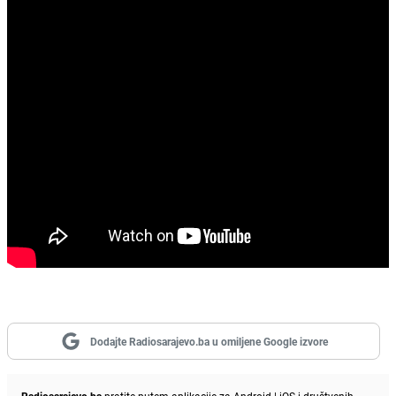
Dodajte Radiosarajevo.ba u omiljene Google izvore
Radiosarajevo.ba
pratite putem aplikacije za
Android
|
iOS
i društvenih