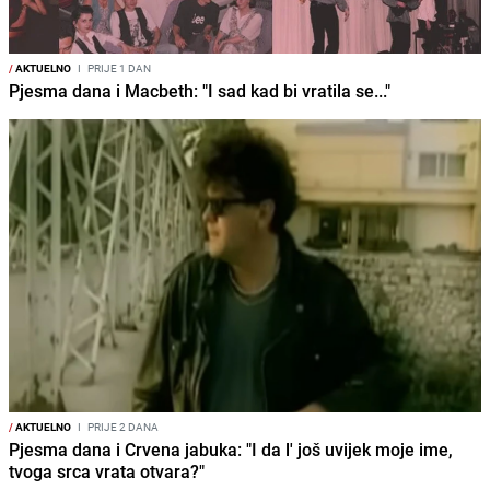
/
AKTUELNO
I
PRIJE 1 DAN
Pjesma dana i Macbeth: "I sad kad bi vratila se..."
/
AKTUELNO
I
PRIJE 2 DANA
Pjesma dana i Crvena jabuka: "I da l' još uvijek moje ime,
tvoga srca vrata otvara?"