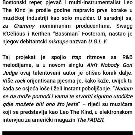
Bostonski reper, pjevač i multi-instrumentalist
Leo
The Kind
je prošle godine napravio prve korake u
muzičkoj industriji kao solo muzičar. U saradnji sa,
za
Grammy
nominiranim producentima,
Swagg
R'Celious
i
Keithen “Bassman“ Fosterom
, nastao je
njegov debitantski
mixtape
nazvan
U.G.L.Y
.
Taj projekat je spojio
trap
ritmove sa R&B
melodijama, a u novom singlu
Ain't Nobody Gon'
Judge
ovaj talentovani autor je otišao korak dalje.
Više
rock
orijentisana pjesma je, kako kaže, uvijek tu
kada se osjeća loše i želi instant poboljšanje. “
Nadam
se da može pomoći i vama te stvoriti sigurno utoćište
gdje možete biti ono što jeste
“ – riječi su muzičara
koji se predstavlja kao
Leo The Kind,
u elektronskom
intervjuu za američki magazin
The FADER
.