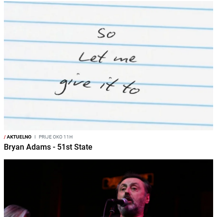
/
AKTUELNO
I
PRIJE OKO 11H
Bryan Adams - 51st State