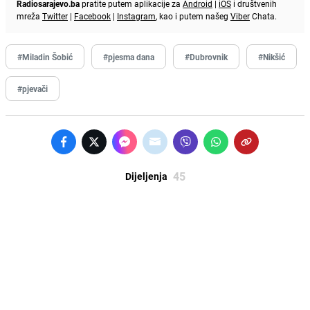
Radiosarajevo.ba
pratite putem aplikacije za
Android
|
iOS
i društvenih
mreža
Twitter
|
Facebook
|
Instagram
, kao i putem našeg
Viber
Chata.
#Miladin Šobić
#pjesma dana
#Dubrovnik
#Nikšić
#pjevači
45
Dijeljenja