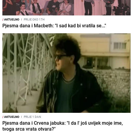
/
AKTUELNO
I
PRIJE OKO 17H
Pjesma dana i Macbeth: "I sad kad bi vratila se..."
/
AKTUELNO
I
PRIJE 1 DAN
Pjesma dana i Crvena jabuka: "I da l' još uvijek moje ime,
tvoga srca vrata otvara?"