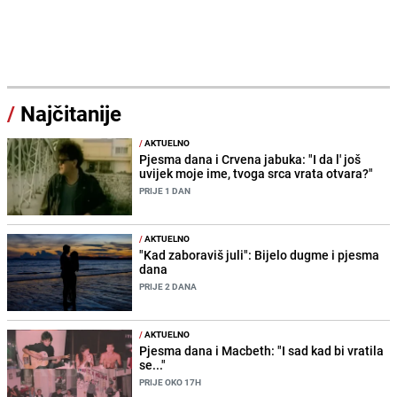
/
Najčitanije
/
AKTUELNO
Pjesma dana i Crvena jabuka: "I da l' još
uvijek moje ime, tvoga srca vrata otvara?"
PRIJE 1 DAN
/
AKTUELNO
"Kad zaboraviš juli": Bijelo dugme i pjesma
dana
PRIJE 2 DANA
/
AKTUELNO
Pjesma dana i Macbeth: "I sad kad bi vratila
se..."
PRIJE OKO 17H