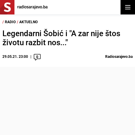
Otvor
/
RADIO
/
AKTUELNO
Legendarni Šobić i "A zar nije štos
životu razbit nos..."
29.05.21. 23:00
Radiosarajevo.ba
0