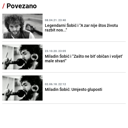
/
Povezano
08.04.21. 23:40
Legendarni Šobić i "A zar nije štos životu
razbit nos..."
23.10.20. 23:05
Miladin Šobić i "Zašto ne bit' običan i voljet'
male stvari"
02.06.18. 22:12
Miladin Šobić: Umjesto gluposti