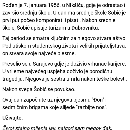
Rođen je 7. januara 1956. u
Nikšiću
, gdje je odrastao i
završio srednju školu. U danima srednje škole Šobić je
prvi put počeo komponirati i pisati. Nakon srednje
škole, Šobić upisuje turizam u
Dubrovniku.
Taj period se smatra ključnim za njegovo stvaralaštvo.
Pod utiskom studentskog života i velikih prijateljstava,
on stvara svoje najveće pjesme.
Preselio se u Sarajevo gdje je doživio vrhunac karijere.
U vrijeme najvećeg uspjeha doživio je porodičnu
tragediju. Njegova je sestra umrla nakon teške bolesti.
Nakon svega Šobić se povukao.
Ovaj dan započnite uz njegovu pjesmu
"Đon"
i
sedmičnim brigama koje slijede "razbijte nos".
Uživajte.
Život stalno mijenja lak, najgori sam njegov đak,