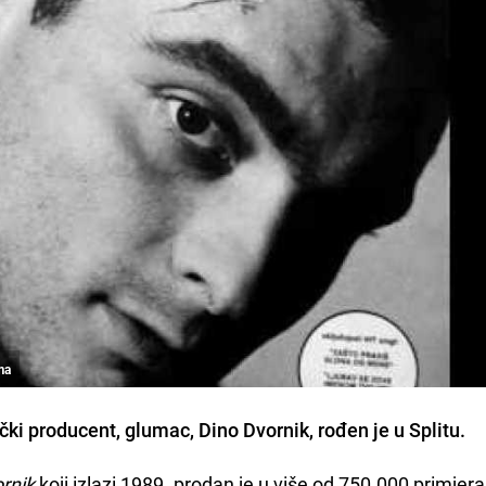
ma
čki producent, glumac, Dino Dvornik, rođen je u Splitu.
rnik
koji izlazi 1989. prodan je u više od 750.000 primjera