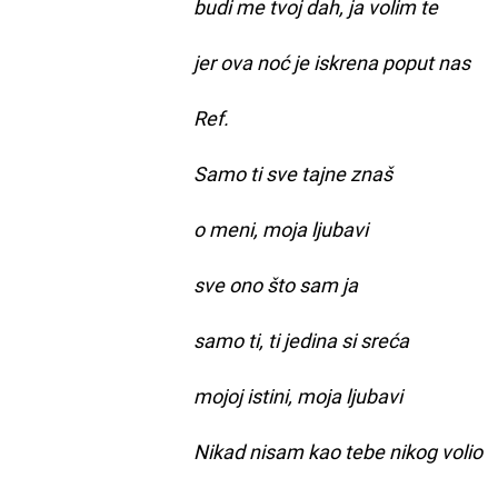
budi me tvoj dah, ja volim te
jer ova noć je iskrena poput nas
Ref.
Samo ti sve tajne znaš
o meni, moja ljubavi
sve ono što sam ja
samo ti, ti jedina si sreća
mojoj istini, moja ljubavi
Nikad nisam kao tebe nikog volio