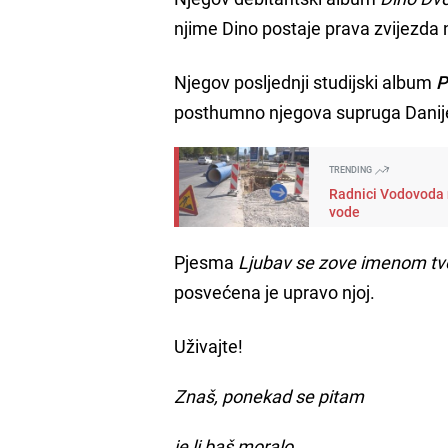
njime Dino postaje prava zvijezda 
Njegov posljednji studijski album
P
posthumno njegova supruga Danijela
TRENDING
Radnici Vodovoda n
vode
Pjesma
Ljubav se zove imenom tv
posvećena je upravo njoj.
Uživajte!
Znaš, ponekad se pitam
je li baš moralo