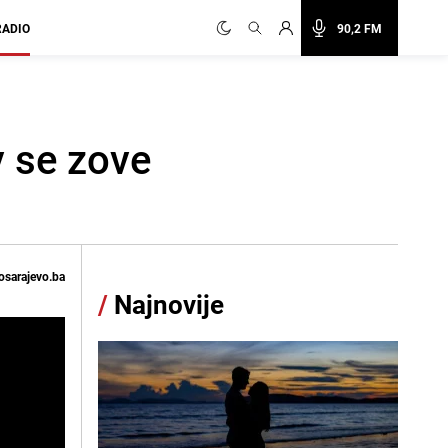
RADIO
90,2 FM
v se zove
osarajevo.ba
/
Najnovije