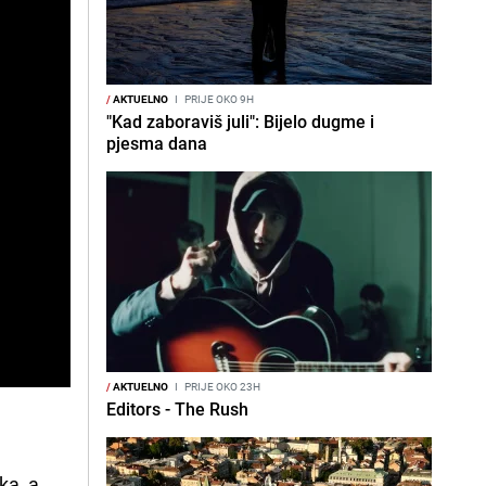
/
AKTUELNO
I
PRIJE OKO 9H
"Kad zaboraviš juli": Bijelo dugme i
pjesma dana
/
AKTUELNO
I
PRIJE OKO 23H
Editors - The Rush
ka, a