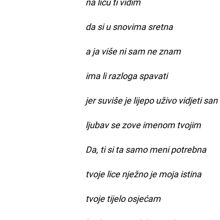
na licu ti vidim
da si u snovima sretna
a ja više ni sam ne znam
ima li razloga spavati
jer suviše je lijepo uživo vidjeti san
ljubav se zove imenom tvojim
Da, ti si ta samo meni potrebna
tvoje lice nježno je moja istina
tvoje tijelo osjećam