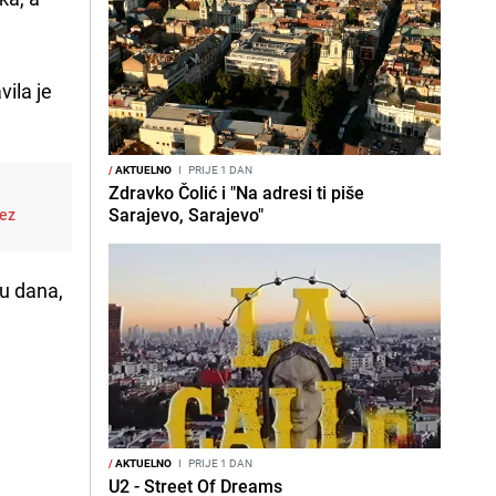
vila je
/
AKTUELNO
I
PRIJE 1 DAN
Zdravko Čolić i "Na adresi ti piše
Sarajevo, Sarajevo"
bez
u dana,
/
AKTUELNO
I
PRIJE 1 DAN
U2 - Street Of Dreams