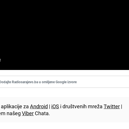
Dodajte Radiosarajevo.ba u omiljene Google izvore
aplikacije za
Android
|
iOS
i društvenih mreža
Twitter
|
utem našeg
Viber
Chata.