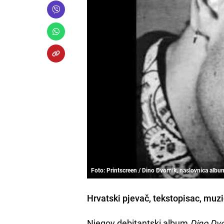
Foto: Printscreen / Dino Dvornik, naslovnica albu
Hrvatski pjevač, tekstopisac, muzi
Njegov debitantski album
Dino Dvo