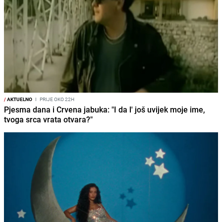
/
AKTUELNO
I
PRIJE OKO 22H
Pjesma dana i Crvena jabuka: "I da l' još uvijek moje ime,
tvoga srca vrata otvara?"