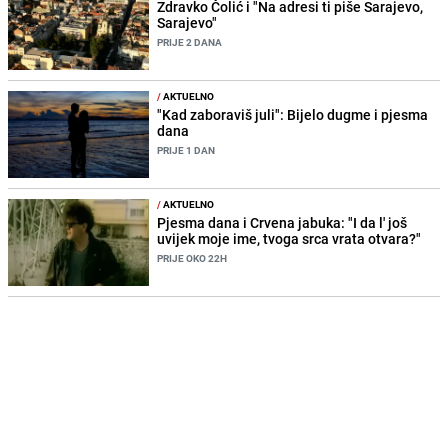
Zdravko Čolić i "Na adresi ti piše Sarajevo,
Sarajevo"
PRIJE 2 DANA
/
AKTUELNO
"Kad zaboraviš juli": Bijelo dugme i pjesma
dana
PRIJE 1 DAN
/
AKTUELNO
Pjesma dana i Crvena jabuka: "I da l' još
uvijek moje ime, tvoga srca vrata otvara?"
PRIJE OKO 22H