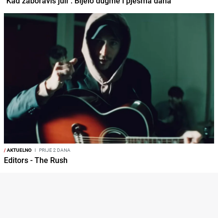
"Kad zaboraviš juli": Bijelo dugme i pjesma dana
/
AKTUELNO
I
PRIJE 2 DANA
Editors - The Rush