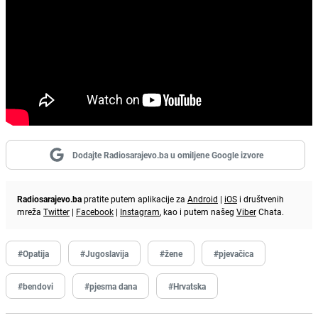
Dodajte Radiosarajevo.ba u omiljene Google izvore
Radiosarajevo.ba
pratite putem aplikacije za
Android
|
iOS
i društvenih
mreža
Twitter
|
Facebook
|
Instagram
, kao i putem našeg
Viber
Chata.
#Opatija
#Jugoslavija
#žene
#pjevačica
#bendovi
#pjesma dana
#Hrvatska