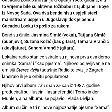
to vrijeme bile su aktivne Tožibabe iz Ljubljane i Boye
iz Novog Sada. Ova dva benda nisu uspjeli steći
mainstream uspjeh u Jugoslaviji dok je bendu
Cacadou Looku to pošlo za rukom.
Bend su činile:
Jasmina Simić (vokal), Tatjana Simić
(bubnjevi), Suzana Kožić (bas gitara), Tamara Vrančić
(klavijature), Sandra Vrančić (gitara).
Lokalne radio stanice svirale su njihova prva dva demo
snimka “Sama” i “Kao pjesma”. Njihovo pojavljivanje na
emisiji
Stereovizija
tadašnje Radio televizije Zagreb
lansiralo ih je u orbitu popularnosti.
Njihov prvi album
Tko mari za čari
iz 1987. godine
producirali su Husein Hasanefendić i Tomo in der
Mühlen, a na albumu se pojavio i Vlada Divljan.
Album su činile tri njihove najpoznatije pjesme “Sama”,