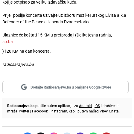
koji je potpisao za veliku izdavačku kuću.
Prije i poslije koncerta uživajte uz izboru muzikeTurskog Elvisa a.k.a
Defender of the Peace-a iz benda Dvadesetorica.
Ulaznice će koštati 15 KM u pretprodaji (Delikatesna radnja,
so.ba
) i 20 KM na dan koncerta.
radiosarajevo.ba
Dodajte Radiosarajevo.ba u omiljene Google izvore
Radiosarajevo.ba
pratite putem aplikacije za
Android
|
iOS
i društvenih
mreža
Twitter
|
Facebook
|
Instagram
, kao i putem našeg
Viber
Chata.