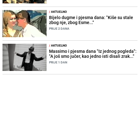
/
AKTUELNO
Bijelo dugme i pjesma dana: "Kiše su stale
zbog nje, zbog Esme..."
PRIJE 2 DANA
/
AKTUELNO
Massimo i pjesma dana "Iz jednog pogleda":
"A još smo jučer, kao jedno isti disali zrak..."
PRIJE 1 DAN