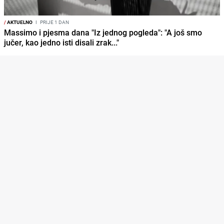
/
AKTUELNO
I
PRIJE 1 DAN
Massimo i pjesma dana "Iz jednog pogleda": "A još smo
jučer, kao jedno isti disali zrak..."