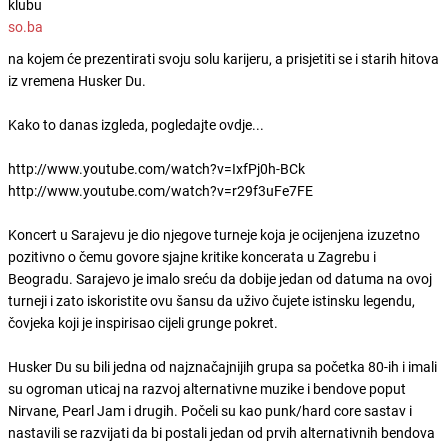
klubu
so.ba
na kojem će prezentirati svoju solu karijeru, a prisjetiti se i starih hitova
iz vremena Husker Du.
Kako to danas izgleda, pogledajte ovdje...
http://www.youtube.com/watch?v=IxfPj0h-BCk
http://www.youtube.com/watch?v=r29f3uFe7FE
Koncert u Sarajevu je dio njegove turneje koja je ocijenjena izuzetno
pozitivno o čemu govore sjajne kritike koncerata u Zagrebu i
Beogradu. Sarajevo je imalo sreću da dobije jedan od datuma na ovoj
turneji i zato iskoristite ovu šansu da uživo čujete istinsku legendu,
čovjeka koji je inspirisao cijeli grunge pokret.
Husker Du su bili jedna od najznačajnijih grupa sa početka 80-ih i imali
su ogroman uticaj na razvoj alternativne muzike i bendove poput
Nirvane, Pearl Jam i drugih. Počeli su kao punk/hard core sastav i
nastavili se razvijati da bi postali jedan od prvih alternativnih bendova