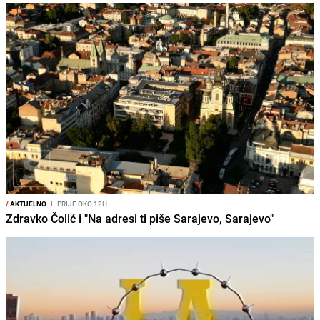
/
AKTUELNO
I
PRIJE OKO 12H
Zdravko Čolić i "Na adresi ti piše Sarajevo, Sarajevo"