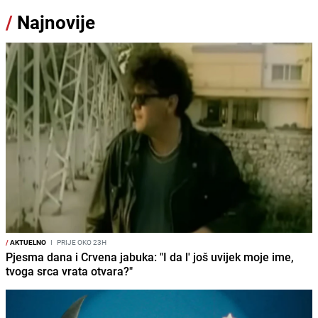
/
Najnovije
/
AKTUELNO
I
PRIJE OKO 23H
Pjesma dana i Crvena jabuka: "I da l' još uvijek moje ime,
tvoga srca vrata otvara?"