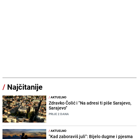
/
Najčitanije
/
AKTUELNO
Zdravko Čolić i "Na adresi ti piše Sarajevo,
Sarajevo"
PRIJE 2 DANA
/
AKTUELNO
"Kad zaboraviš juli": Bijelo dugme i pjesma