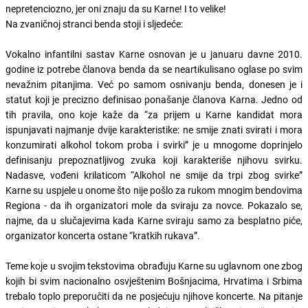
nepretenciozno, jer oni znaju da su Karne! I to velike!
Na zvaničnoj stranci benda stoji i sljedeće:
Vokalno infantilni sastav Karne osnovan je u januaru davne 2010.
godine iz potrebe članova benda da se neartikulisano oglase po svim
nevažnim pitanjima. Već po samom osnivanju benda, donesen je i
statut koji je precizno definisao ponašanje članova Karna. Jedno od
tih pravila, ono koje kaže da “za prijem u Karne kandidat mora
ispunjavati najmanje dvije karakteristike: ne smije znati svirati i mora
konzumirati alkohol tokom proba i svirki” je u mnogome doprinjelo
definisanju prepoznatljivog zvuka koji karakteriše njihovu svirku.
Nadasve, vođeni krilaticom “Alkohol ne smije da trpi zbog svirke”
Karne su uspjele u onome što nije pošlo za rukom mnogim bendovima
Regiona - da ih organizatori mole da sviraju za novce. Pokazalo se,
najme, da u slučajevima kada Karne sviraju samo za besplatno piće,
organizator koncerta ostane “kratkih rukava”.
Teme koje u svojim tekstovima obrađuju Karne su uglavnom one zbog
kojih bi svim nacionalno osvještenim Bošnjacima, Hrvatima i Srbima
trebalo toplo preporučiti da ne posjećuju njihove koncerte. Na pitanje