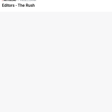
/
AKTUELNO
I
PRIJE 2 DANA
Editors - The Rush