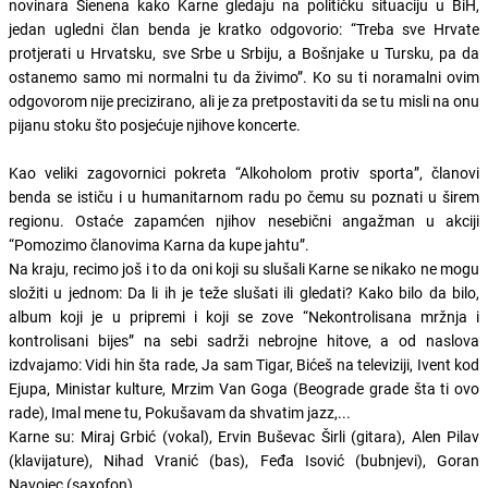
novinara Sienena kako Karne gledaju na političku situaciju u BiH,
jedan ugledni član benda je kratko odgovorio: “Treba sve Hrvate
protjerati u Hrvatsku, sve Srbe u Srbiju, a Bošnjake u Tursku, pa da
ostanemo samo mi normalni tu da živimo”. Ko su ti noramalni ovim
odgovorom nije precizirano, ali je za pretpostaviti da se tu misli na onu
pijanu stoku što posjećuje njihove koncerte.
Kao veliki zagovornici pokreta “Alkoholom protiv sporta”, članovi
benda se ističu i u humanitarnom radu po čemu su poznati u širem
regionu. Ostaće zapamćen njihov nesebični angažman u akciji
“Pomozimo članovima Karna da kupe jahtu”.
Na kraju, recimo još i to da oni koji su slušali Karne se nikako ne mogu
složiti u jednom: Da li ih je teže slušati ili gledati? Kako bilo da bilo,
album koji je u pripremi i koji se zove “Nekontrolisana mržnja i
kontrolisani bijes” na sebi sadrži nebrojne hitove, a od naslova
izdvajamo: Vidi hin šta rade, Ja sam Tigar, Bićeš na televiziji, Ivent kod
Ejupa, Ministar kulture, Mrzim Van Goga (Beograde grade šta ti ovo
rade), Imal mene tu, Pokušavam da shvatim jazz,...
Karne su: Miraj Grbić (vokal), Ervin Buševac Širli (gitara), Alen Pilav
(klavijature), Nihad Vranić (bas), Feđa Isović (bubnjevi), Goran
Navojec (saxofon).