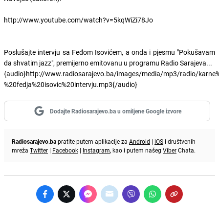
http://www.youtube.com/watch?v=5kqWiZi78Jo
Poslušajte intervju sa Feđom Isovićem, a onda i pjesmu "Pokušavam
da shvatim jazz", premijerno emitovanu u programu Radio Sarajeva...
{audio}http://www.radiosarajevo.ba/images/media/mp3/radio/karne
%20fedja%20isovic%20intervju.mp3{/audio}
Dodajte Radiosarajevo.ba u omiljene Google izvore
Radiosarajevo.ba
pratite putem aplikacije za
Android
|
iOS
i društvenih
mreža
Twitter
|
Facebook
|
Instagram
, kao i putem našeg
Viber
Chata.