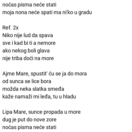
noćas pisma neće stati
moja nona neće spati ma ni'ko u gradu
Ref. 2x
Niko nije lud da spava
sve i kad bi ti a nemore
ako nekog boli glava
nije triba doći na more
Ajme Mare, spustit' ću se ja do mora
od sunca se lice bora
možda neka slatka smeđa
kaže namaži mi leđa, tu u hladu
Lipa Mare, sunce propada u more
dug je put do nove zore
noćas pisma neće stati