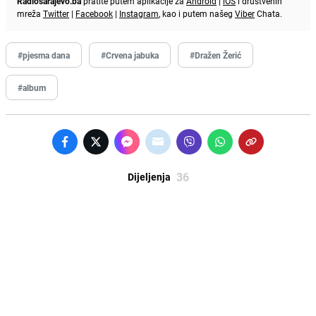
Radiosarajevo.ba
pratite putem aplikacije za
Android
|
iOS
i društvenih
mreža
Twitter
|
Facebook
|
Instagram
, kao i putem našeg
Viber
Chata.
#pjesma dana
#Crvena jabuka
#Dražen Žerić
#album
36
Dijeljenja