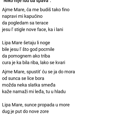
"Niko nije lud da spava".
Ajme Mare, ća me budiš tako fino
napravi mi kapućino
da pogledam sa terace
jesu l' stigle nove face, ka i lani
Lipa Mare šetaju li noge
bile jesu l' što god pocrnile
da pomognem ako triba
cura je ka bila riba, lako se kvari
Ajme Mare, spustit' ću se ja do mora
od sunca se lice bora
možda neka slatka smeđa
kaže namaži mi leđa, tu u hladu
Lipa Mare, sunce propada u more
dug je put do nove zore