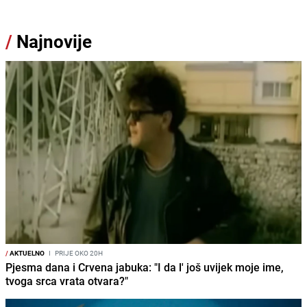
/
Najnovije
/
AKTUELNO
I
PRIJE OKO 20H
Pjesma dana i Crvena jabuka: "I da l' još uvijek moje ime,
tvoga srca vrata otvara?"