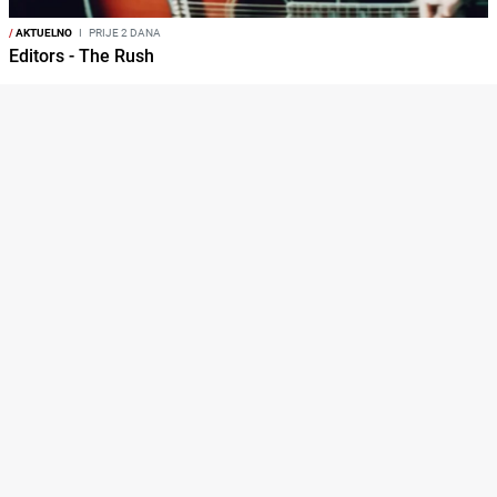
/
AKTUELNO
I
PRIJE 2 DANA
Editors - The Rush