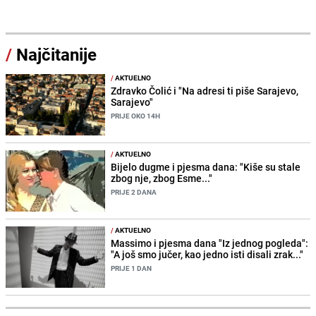
/
Najčitanije
/
AKTUELNO
Zdravko Čolić i "Na adresi ti piše Sarajevo,
Sarajevo"
PRIJE OKO 14H
/
AKTUELNO
Bijelo dugme i pjesma dana: "Kiše su stale
zbog nje, zbog Esme..."
PRIJE 2 DANA
/
AKTUELNO
Massimo i pjesma dana "Iz jednog pogleda":
"A još smo jučer, kao jedno isti disali zrak..."
PRIJE 1 DAN