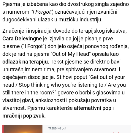
Pjesma je izbačena kao dio dvostrukog singla zajedno
s numerom
"I Forgot"
, označavajući njen zvanični i
dugoočekivani ulazak u muzičku industriju.
Značenje i inspiracija dovode do terapijskog iskustva,
Cara Delevingne
je izjavila da joj je pisanje prve
pjesme ("I Forgot") donijelo osjećaj ponovnog rođenja,
dok je rad na pjesmi "Out of My Head" opisala kao
odlazak na terapiju.
Tekst pjesme se direktno bavi
unutrašnjim nemirima, preispitivanjem stvarnosti i
osjećajem disocijacije. Stihovi poput "Get out of your
head / Stop thinking who you're listening to / Are you
still there in the room?" govore o borbi s glasovima u
vlastitoj glavi, anksioznosti i pokušaju povratka u
stvarnost. Pjesmu karakteriše
alternativni pop
i
mračniji pop zvuk.
TRENDING