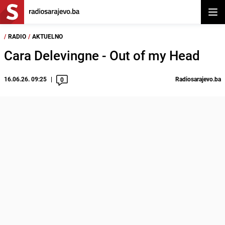
Otvor
/
RADIO
/
AKTUELNO
Cara Delevingne - Out of my Head
16.06.26. 09:25
Radiosarajevo.ba
0