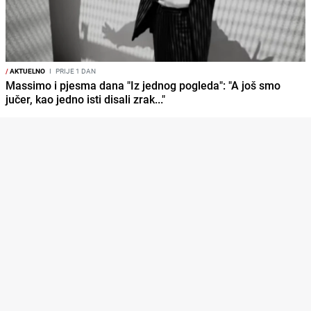
/
AKTUELNO
I
PRIJE 1 DAN
Massimo i pjesma dana "Iz jednog pogleda": "A još smo
jučer, kao jedno isti disali zrak..."