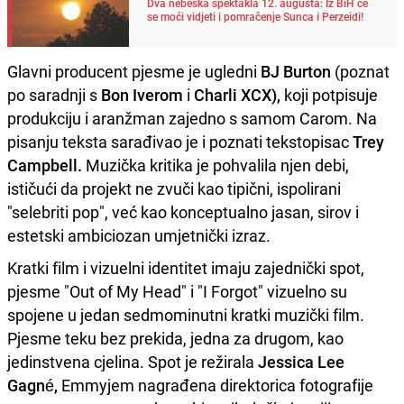
Dva nebeska spektakla 12. augusta: Iz BiH će
se moći vidjeti i pomračenje Sunca i Perzeidi!
Glavni producent pjesme je ugledni
BJ Burton
(poznat
po saradnji s
Bon Iverom
i
Charli XCX),
koji potpisuje
produkciju i aranžman zajedno s samom Carom. Na
pisanju teksta sarađivao je i poznati tekstopisac
Trey
Campbell.
Muzička kritika je pohvalila njen debi,
ističući da projekt ne zvuči kao tipični, ispolirani
"selebriti pop", već kao konceptualno jasan, sirov i
estetski ambiciozan umjetnički izraz.
Kratki film i vizuelni identitet imaju zajednički spot,
pjesme "Out of My Head" i "I Forgot" vizuelno su
spojene u jedan sedmominutni kratki muzički film.
Pjesme teku bez prekida, jedna za drugom, kao
jedinstvena cjelina. Spot je režirala
Jessica Lee
Gagné,
Emmyjem nagrađena direktorica fotografije