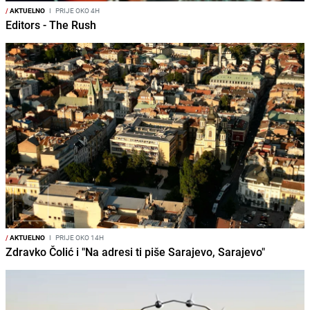
/
AKTUELNO
I
PRIJE OKO 4H
Editors - The Rush
/
AKTUELNO
I
PRIJE OKO 14H
Zdravko Čolić i "Na adresi ti piše Sarajevo, Sarajevo"