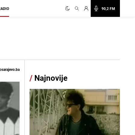
RADIO
90,2 FM
osarajevo.ba
/
Najnovije