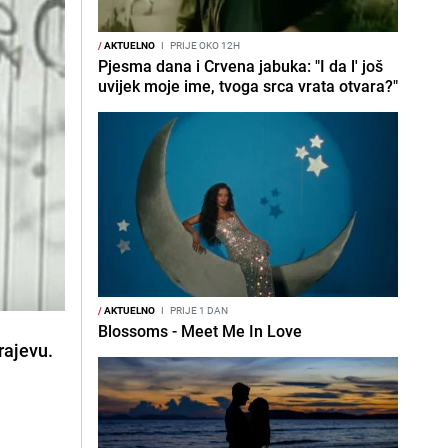
/
AKTUELNO
I
PRIJE OKO 12H
Pjesma dana i Crvena jabuka: "I da l' još
uvijek moje ime, tvoga srca vrata otvara?"
/
AKTUELNO
I
PRIJE 1 DAN
Blossoms - Meet Me In Love
rajevu.