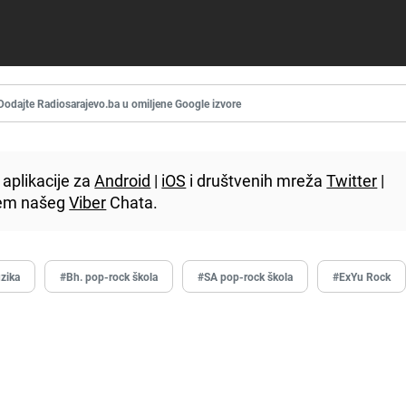
Dodajte Radiosarajevo.ba u omiljene Google izvore
aplikacije za
Android
|
iOS
i društvenih mreža
Twitter
|
utem našeg
Viber
Chata.
zika
#Bh. pop-rock škola
#SA pop-rock škola
#ExYu Rock