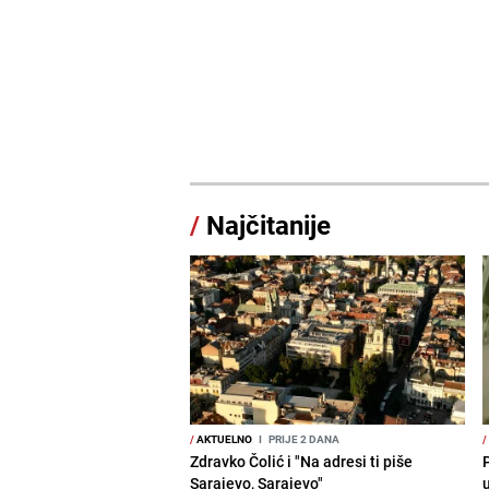
/
Najčitanije
/
AKTUELNO
I
PRIJE 2 DANA
/
Zdravko Čolić i "Na adresi ti piše
P
Sarajevo, Sarajevo"