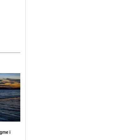
ugme i