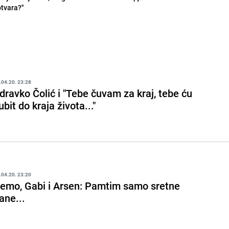
otvara?"
.04.20. 23:28
dravko Čolić i "Tebe čuvam za kraj, tebe ću
jubit do kraja života..."
.04.20. 23:20
emo, Gabi i Arsen: Pamtim samo sretne
ane...