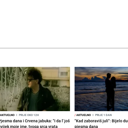
AKTUELNO
I
PRIJE OKO 12H
/
AKTUELNO
I
PRIJE 1 DAN
jesma dana i Crvena jabuka: "I da l' još
"Kad zaboraviš juli": Bijelo d
uvijek moje ime, tvoga srca vrata
pjesma dana