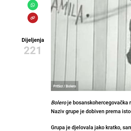
Dijeljenja
221
PrtScr / Bolero
Bolero
je bosanskohercegovačka ro
Naziv grupe je dobiven prema is
Grupa je djelovala jako kratko, sa