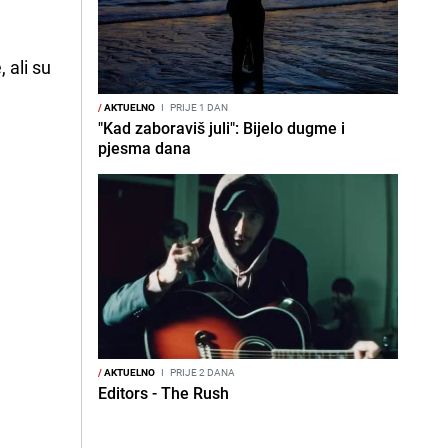
 ali su
/
AKTUELNO
I
PRIJE 1 DAN
"Kad zaboraviš juli": Bijelo dugme i
pjesma dana
/
AKTUELNO
I
PRIJE 2 DANA
Editors - The Rush