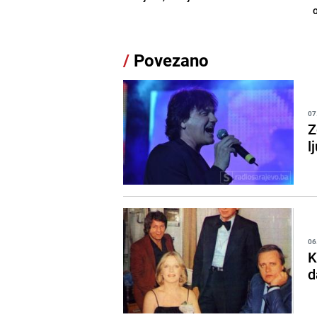
/
Povezano
07
Z
l
06
K
d