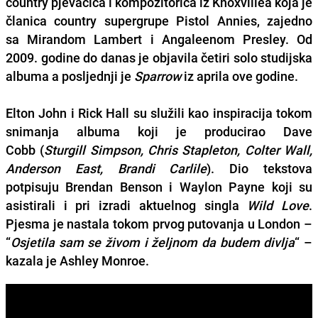
country pjevačica i kompozitorica iz Knoxvillea koja je
članica country supergrupe
Pistol Annies
, zajedno
sa
Mirandom Lambert
i
Angaleenom Presley
. Od
2009. godine do danas je objavila četiri solo studijska
albuma a posljednji je
Sparrow
iz aprila ove godine.
Elton John
i
Rick Hall
su služili kao inspiracija tokom
snimanja albuma koji je producirao
Dave
Cobb
(
Sturgill Simpson, Chris Stapleton, Colter Wall,
Anderson East, Brandi Carlile
). Dio tekstova
potpisuju
Brendan Benson
i
Waylon Payne
koji su
asistirali i pri izradi aktuelnog singla
Wild Love
.
Pjesma je nastala tokom prvog putovanja u London –
“
Osjetila sam se živom i željnom da budem divlja
“ –
kazala je
Ashley Monroe
.