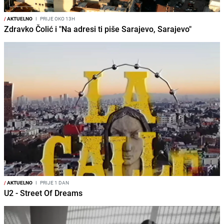
/
AKTUELNO
I
PRIJE OKO 13H
Zdravko Čolić i "Na adresi ti piše Sarajevo, Sarajevo"
/
AKTUELNO
I
PRIJE 1 DAN
U2 - Street Of Dreams