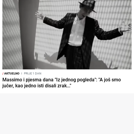
/
AKTUELNO
I
PRIJE 1 DAN
Massimo i pjesma dana "Iz jednog pogleda": "A još smo
jučer, kao jedno isti disali zrak..."