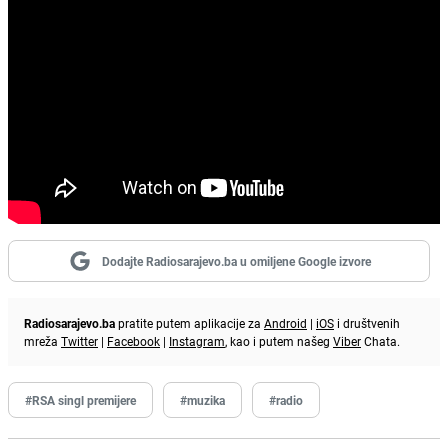
Dodajte Radiosarajevo.ba u omiljene Google izvore
Radiosarajevo.ba
pratite putem aplikacije za
Android
|
iOS
i društvenih
mreža
Twitter
|
Facebook
|
Instagram
, kao i putem našeg
Viber
Chata.
#RSA singl premijere
#muzika
#radio