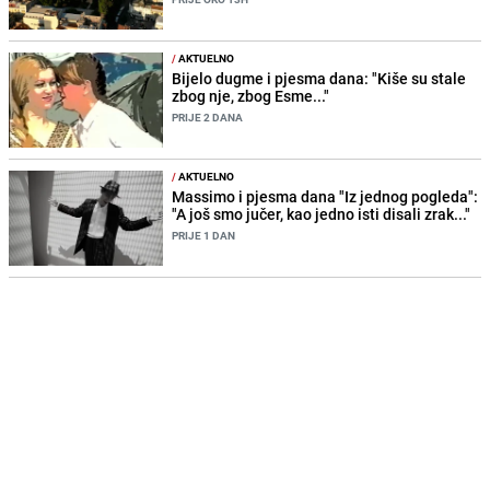
/
AKTUELNO
Bijelo dugme i pjesma dana: "Kiše su stale
zbog nje, zbog Esme..."
PRIJE 2 DANA
/
AKTUELNO
Massimo i pjesma dana "Iz jednog pogleda":
"A još smo jučer, kao jedno isti disali zrak..."
PRIJE 1 DAN