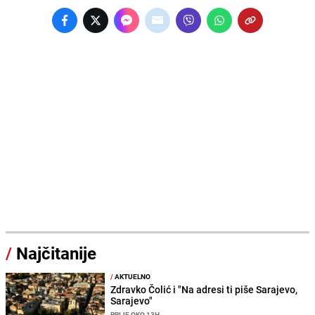
/
Najčitanije
/
AKTUELNO
Zdravko Čolić i "Na adresi ti piše Sarajevo,
Sarajevo"
PRIJE OKO 13H