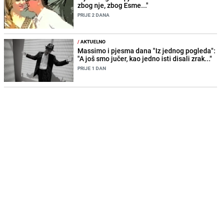
zbog nje, zbog Esme..."
PRIJE 2 DANA
/
AKTUELNO
Massimo i pjesma dana "Iz jednog pogleda":
"A još smo jučer, kao jedno isti disali zrak..."
PRIJE 1 DAN