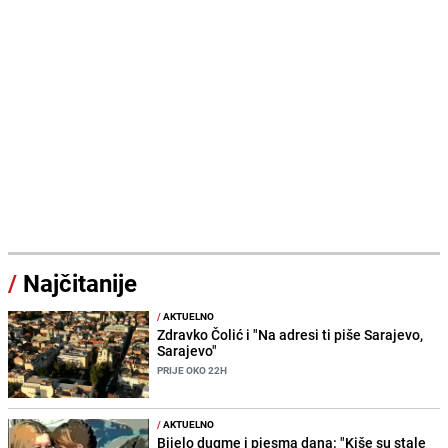
/
Najčitanije
/
AKTUELNO
Zdravko Čolić i "Na adresi ti piše Sarajevo,
Sarajevo"
PRIJE OKO 22H
/
AKTUELNO
Bijelo dugme i pjesma dana: "Kiše su stale