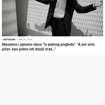
/
AKTUELNO
I
PRIJE 1 DAN
Massimo i pjesma dana "Iz jednog pogleda": "A još smo
jučer, kao jedno isti disali zrak..."