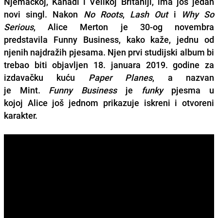
Njemačkoj, Kanadi i Velikoj Britaniji, ima još jedan
novi singl. Nakon
No Roots
,
Lash Out
i
Why So
Serious
,
Alice Merton
je 30-og novembra
predstavila
Funny Business
, kako kaže, jednu od
njenih najdražih pjesama. Njen prvi studijski album bi
trebao biti objavljen 18. januara 2019. godine za
izdavačku kuću
Paper Planes
, a nazvan
je
Mint
.
Funny Business
je
funky
pjesma u
kojoj
Alice
još jednom prikazuje iskreni i otvoreni
karakter.