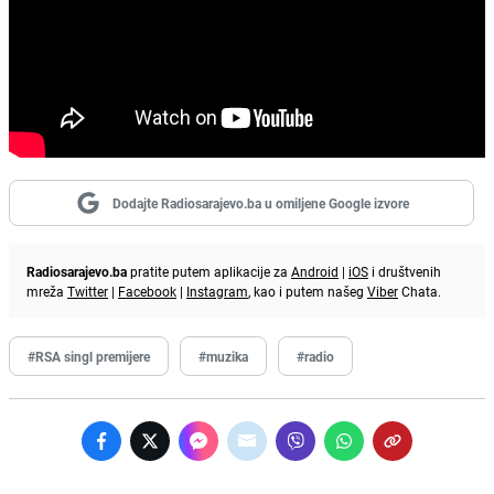
Dodajte Radiosarajevo.ba u omiljene Google izvore
Radiosarajevo.ba
pratite putem aplikacije za
Android
|
iOS
i društvenih
mreža
Twitter
|
Facebook
|
Instagram
, kao i putem našeg
Viber
Chata.
#RSA singl premijere
#muzika
#radio