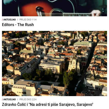
/
AKTUELNO
I
PRIJE OKO 11H
Editors - The Rush
/
AKTUELNO
I
PRIJE OKO 22H
Zdravko Čolić i "Na adresi ti piše Sarajevo, Sarajevo"