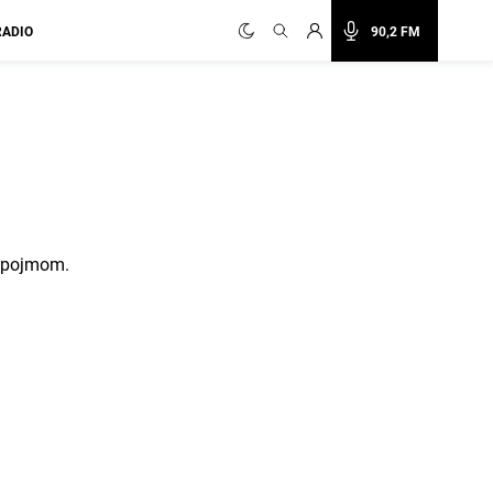
RADIO
90,2 FM
m pojmom.