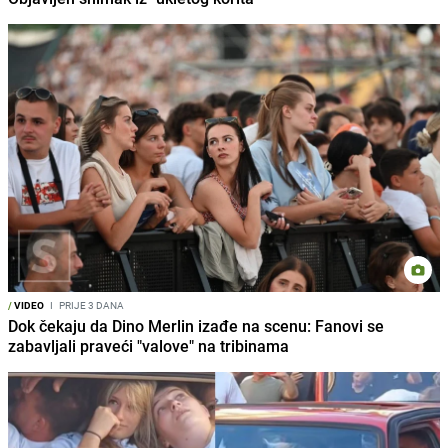
/
VIDEO
I
PRIJE 3 DANA
Dok čekaju da Dino Merlin izađe na scenu: Fanovi se
zabavljali praveći "valove" na tribinama