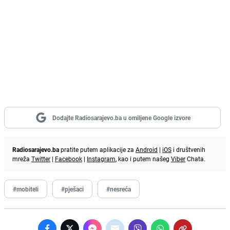
Dodajte Radiosarajevo.ba u omiljene Google izvore
Radiosarajevo.ba
pratite putem aplikacije za
Android
|
iOS
i društvenih
mreža
Twitter
|
Facebook
|
Instagram
, kao i putem našeg
Viber
Chata.
#mobiteli
#pješaci
#nesreća