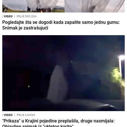
/
VIDEO
I
PRIJE OKO 23H
Pogledajte šta se dogodi kada zapalite samo jednu gumu:
Snimak je zastrašujući
/
VIDEO
I
PRIJE 2 DANA
"Prikaza" u Krajini pojedine preplašila, druge nasmijala:
Objavljen snimak iz "ukletog korita"