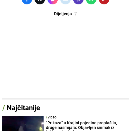
7
Dijeljenja
/
Najčitanije
/
VIDEO
"Prikaza" u Krajini pojedine preplašila,
druge nasmijala: Objavljen snimak iz