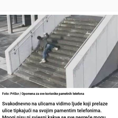
Foto: PrtScr / Opomena za sve korisnike pametnih telefona
Svakodnevno na ulicama vidimo ljude koji prelaze
ulice tipkajući na svojim pamentim telefonima.
Mnogi nisu ni svjesni kakve se sve nesreće mogu