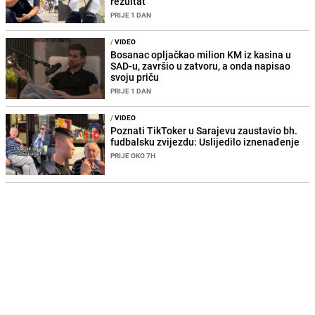
rezultat
PRIJE 1 DAN
/
VIDEO
Bosanac opljačkao milion KM iz kasina u
SAD-u, završio u zatvoru, a onda napisao
svoju priču
PRIJE 1 DAN
/
VIDEO
Poznati TikToker u Sarajevu zaustavio bh.
fudbalsku zvijezdu: Uslijedilo iznenađenje
PRIJE OKO 7H