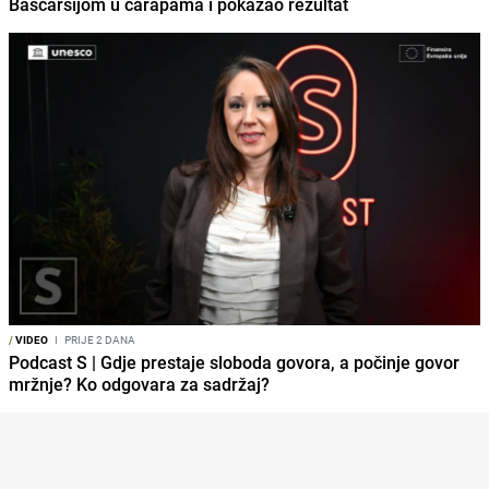
Baščaršijom u čarapama i pokazao rezultat
/
VIDEO
I
PRIJE 2 DANA
Podcast S | Gdje prestaje sloboda govora, a počinje govor
mržnje? Ko odgovara za sadržaj?