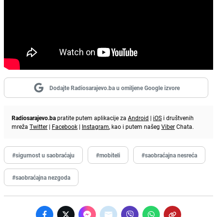
Dodajte Radiosarajevo.ba u omiljene Google izvore
Radiosarajevo.ba
pratite putem aplikacije za
Android
|
iOS
i društvenih
mreža
Twitter
|
Facebook
|
Instagram
, kao i putem našeg
Viber
Chata.
#sigurnost u saobraćaju
#mobiteli
#saobraćajna nesreća
#saobraćajna nezgoda