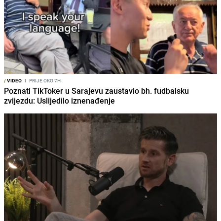
/
VIDEO
I
PRIJE OKO 7H
Poznati TikToker u Sarajevu zaustavio bh. fudbalsku
zvijezdu: Uslijedilo iznenađenje