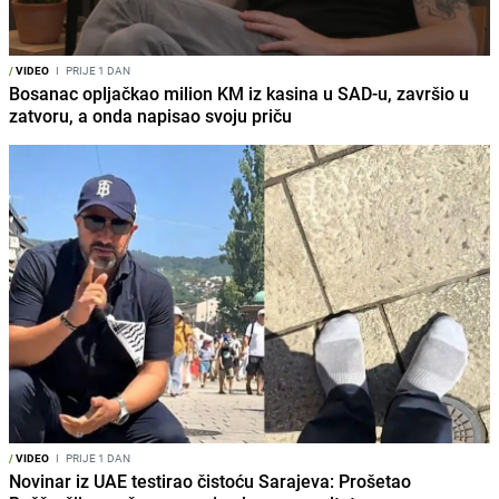
/
VIDEO
I
PRIJE 1 DAN
Bosanac opljačkao milion KM iz kasina u SAD-u, završio u
zatvoru, a onda napisao svoju priču
/
VIDEO
I
PRIJE 1 DAN
Novinar iz UAE testirao čistoću Sarajeva: Prošetao