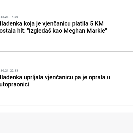
.12.21. 14:20
ladenka koja je vjenčanicu platila 5 KM
ostala hit: "Izgledaš kao Meghan Markle"
.10.21. 22:13
ladenka uprljala vjenčanicu pa je oprala u
utopraonici