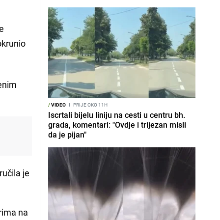
se
okrunio
venim
/
VIDEO
I
PRIJE OKO 11H
Iscrtali bijelu liniju na cesti u centru bh.
grada, komentari: "Ovdje i trijezan misli
da je pijan"
ručila je
arima na