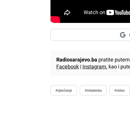
Radiosarajevo.ba
pratite putem 
Facebook
|
Instagram
, kao i p
#vjenčanje
#mladenka
#video