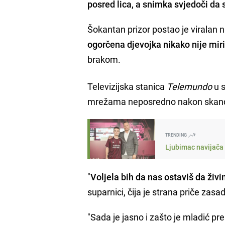
posred lica, a snimka svjedoči da s
Šokantan prizor postao je viralan n
ogorčena djevojka nikako nije mir
brakom.
Televizijska stanica
Telemundo
u s
mrežama neposredno nakon skandal
TRENDING
Ljubimac navijača 
"
Voljela bih da nas ostaviš da živ
suparnici, čija je strana priče zas
"Sada je jasno i zašto je mladić p