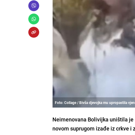
Foto: Collage / Bivša djevojka mu upropastila vje
Neimenovana Bolivijka uništila je
novom suprugom izađe iz crkve i z