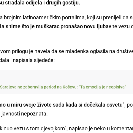
u stradala odijela i drugih gostiju.
a brojnim latinoameričkim portalima, koji su prenijeli da 
ila s time što je muškarac pronašao novu ljubav
te vezu 
vom prilogu je navela da se mladenka oglasila na društ
a i napisala sljedeće:
Sarajeva ne zaboravlja period na Koševu: "Ta emocija je neopisiva"
imo u miru svoje živote sada kada si dočekala osvetu
", po
ad javnosti nepoznata.
rekinuo vezu s tom djevojkom", napisao je neko u koment