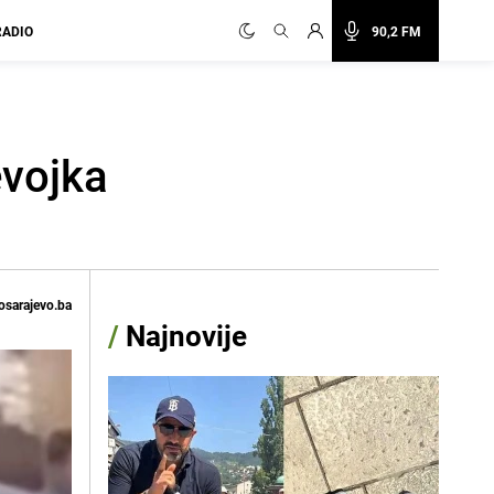
RADIO
90,2 FM
evojka
osarajevo.ba
/
Najnovije