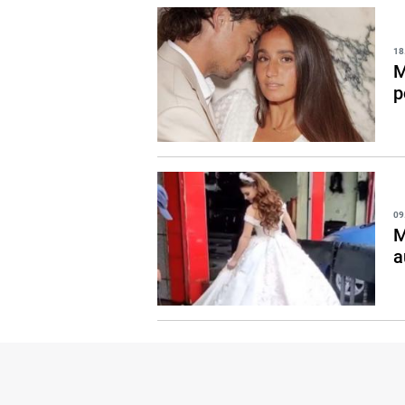
18
M
p
09
M
a