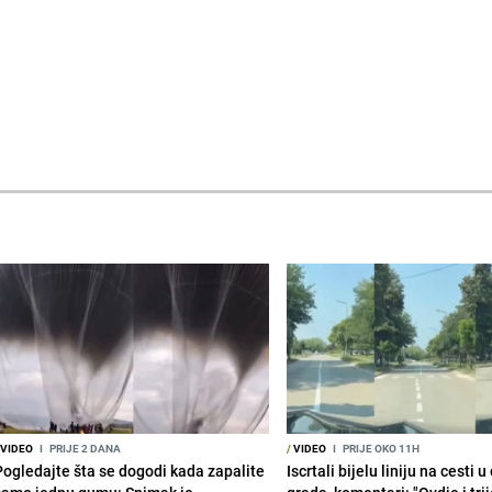
VIDEO
I
PRIJE 2 DANA
/
VIDEO
I
PRIJE OKO 11H
Pogledajte šta se dogodi kada zapalite
Iscrtali bijelu liniju na cesti 