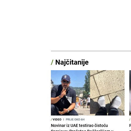
/
Najčitanije
/
VIDEO
I
PRIJE OKO 6H
/
Novinar iz UAE testirao čistoću