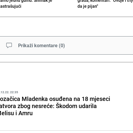
samo jednu gumu: Snimak je
grada, komentari: "Ovdje i tri
zastrašujući
da je pijan"
Prikaži komentare
(
0
)
.12.22. 22:35
ozačica Mladenka osuđena na 18 mjeseci
atvora zbog nesreće: Škodom udarila
elisu i Amru