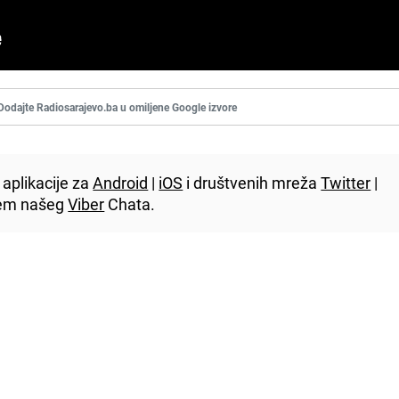
Dodajte Radiosarajevo.ba u omiljene Google izvore
aplikacije za
Android
|
iOS
i društvenih mreža
Twitter
|
utem našeg
Viber
Chata.