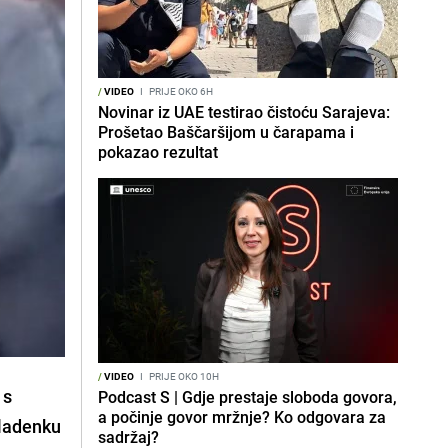
/
VIDEO
I
PRIJE OKO 6H
Novinar iz UAE testirao čistoću Sarajeva:
Prošetao Baščaršijom u čarapama i
pokazao rezultat
/
VIDEO
I
PRIJE OKO 10H
 s
Podcast S | Gdje prestaje sloboda govora,
a počinje govor mržnje? Ko odgovara za
mladenku
sadržaj?