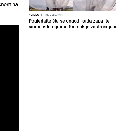
ičnost na
/
VIDEO
I
PRIJE 2 DANA
Pogledajte šta se dogodi kada zapalite
samo jednu gumu: Snimak je zastrašujući