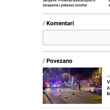
Sarajeva: Prošetao Baščaršijom u
čarapama i pokazao rezultat
/
Komentari
/
Povezano
12
V
z
M