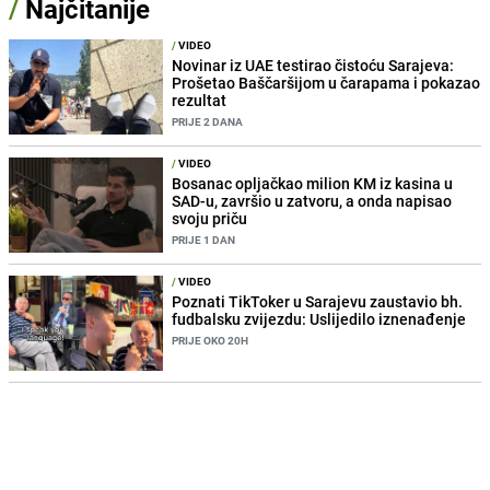
/
Najčitanije
/
VIDEO
Novinar iz UAE testirao čistoću Sarajeva:
Prošetao Baščaršijom u čarapama i pokazao
rezultat
PRIJE 2 DANA
/
VIDEO
Bosanac opljačkao milion KM iz kasina u
SAD-u, završio u zatvoru, a onda napisao
svoju priču
PRIJE 1 DAN
/
VIDEO
Poznati TikToker u Sarajevu zaustavio bh.
fudbalsku zvijezdu: Uslijedilo iznenađenje
PRIJE OKO 20H