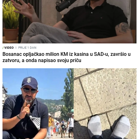
/
VIDEO
I
PRIJE 1 DAN
Bosanac opljačkao milion KM iz kasina u SAD-u, završio u
zatvoru, a onda napisao svoju priču