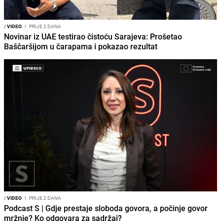
/
VIDEO
I
PRIJE 2 DANA
Novinar iz UAE testirao čistoću Sarajeva: Prošetao
Baščaršijom u čarapama i pokazao rezultat
/
VIDEO
I
PRIJE 2 DANA
Podcast S | Gdje prestaje sloboda govora, a počinje govor
mržnje? Ko odgovara za sadržaj?