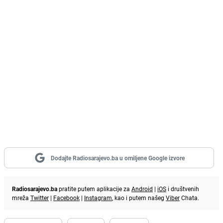
Dodajte Radiosarajevo.ba u omiljene Google izvore
Radiosarajevo.ba
pratite putem aplikacije za
Android
|
iOS
i društvenih
mreža
Twitter
|
Facebook
|
Instagram
, kao i putem našeg
Viber
Chata.