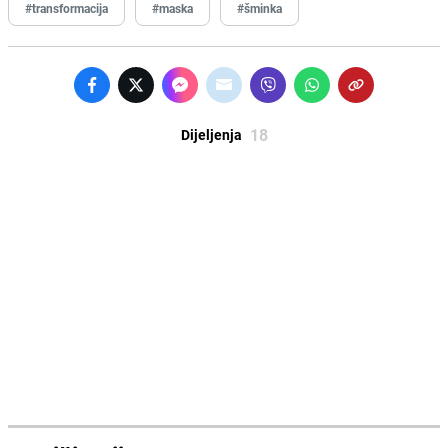
#transformacija
#maska
#šminka
18
Dijeljenja