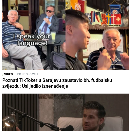
/
VIDEO
I
PRIJE OKO 20H
Poznati TikToker u Sarajevu zaustavio bh. fudbalsku
zvijezdu: Uslijedilo iznenađenje