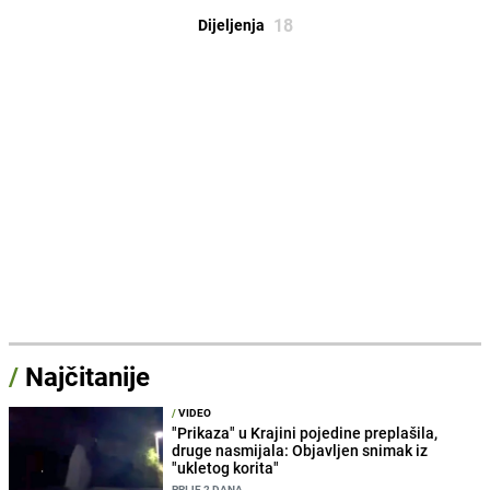
18
Dijeljenja
/
Najčitanije
/
VIDEO
"Prikaza" u Krajini pojedine preplašila,
druge nasmijala: Objavljen snimak iz
"ukletog korita"
PRIJE 2 DANA