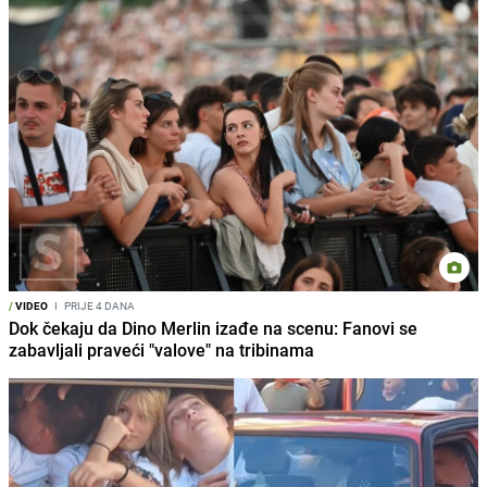
/
VIDEO
I
PRIJE 4 DANA
Dok čekaju da Dino Merlin izađe na scenu: Fanovi se
zabavljali praveći "valove" na tribinama