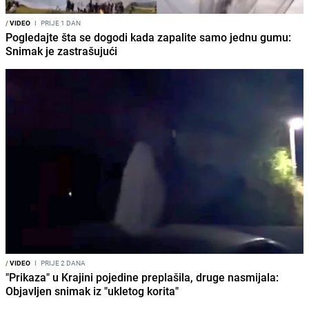
/
VIDEO
I
PRIJE 1 DAN
Pogledajte šta se dogodi kada zapalite samo jednu gumu:
Snimak je zastrašujući
/
VIDEO
I
PRIJE 2 DANA
"Prikaza" u Krajini pojedine preplašila, druge nasmijala:
Objavljen snimak iz "ukletog korita"