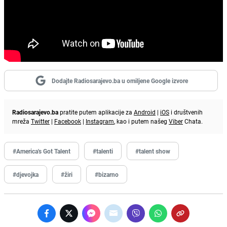
Dodajte Radiosarajevo.ba u omiljene Google izvore
Radiosarajevo.ba
pratite putem aplikacije za
Android
|
iOS
i društvenih
mreža
Twitter
|
Facebook
|
Instagram
, kao i putem našeg
Viber
Chata.
#America's Got Talent
#talenti
#talent show
#djevojka
#žiri
#bizarno