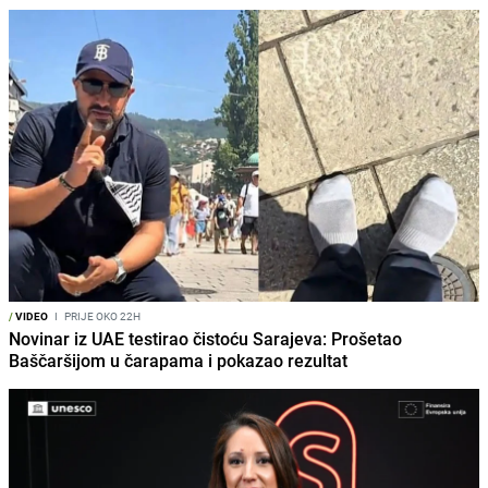
/
VIDEO
I
PRIJE OKO 22H
Novinar iz UAE testirao čistoću Sarajeva: Prošetao
Baščaršijom u čarapama i pokazao rezultat