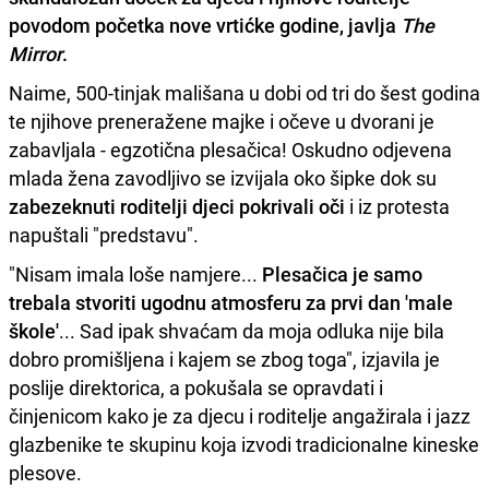
povodom početka nove vrtićke godine, javlja
The
Mirror
.
Naime, 500-tinjak mališana u dobi od tri do šest godina
te njihove preneražene majke i očeve u dvorani je
zabavljala - egzotična plesačica! Oskudno odjevena
mlada žena zavodljivo se izvijala oko šipke dok su
zabezeknuti roditelji djeci pokrivali oči
i iz protesta
napuštali "predstavu".
"Nisam imala loše namjere...
Plesačica je samo
trebala stvoriti ugodnu atmosferu za prvi dan 'male
škole'
... Sad ipak shvaćam da moja odluka nije bila
dobro promišljena i kajem se zbog toga", izjavila je
poslije direktorica, a pokušala se opravdati i
činjenicom kako je za djecu i roditelje angažirala i jazz
glazbenike te skupinu koja izvodi tradicionalne kineske
plesove.