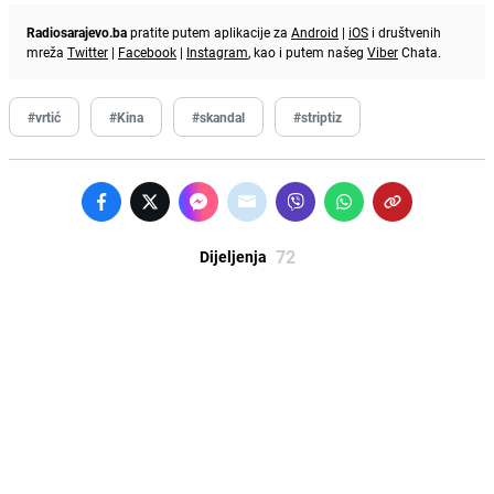
Radiosarajevo.ba
pratite putem aplikacije za
Android
|
iOS
i društvenih
mreža
Twitter
|
Facebook
|
Instagram
, kao i putem našeg
Viber
Chata.
#vrtić
#Kina
#skandal
#striptiz
72
Dijeljenja