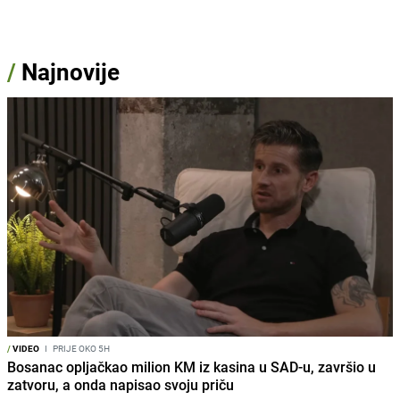
/
Najnovije
/
VIDEO
I
PRIJE OKO 5H
Bosanac opljačkao milion KM iz kasina u SAD-u, završio u
zatvoru, a onda napisao svoju priču