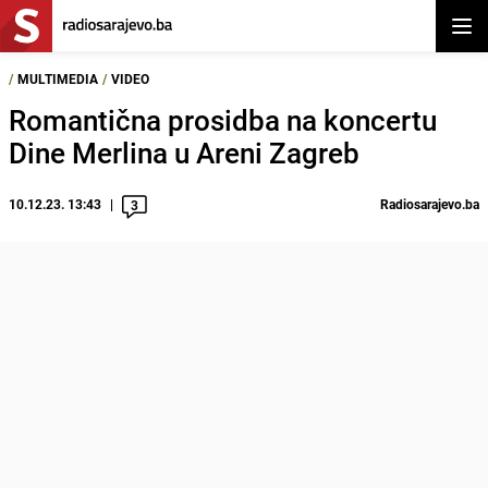
Otvor
/
MULTIMEDIA
/
VIDEO
Romantična prosidba na koncertu
Dine Merlina u Areni Zagreb
10.12.23. 13:43
Radiosarajevo.ba
3