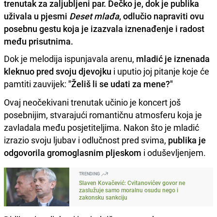
trenutak za zaljubljeni par. Dečko je, dok je publika
uživala u pjesmi
Deset mlađa
, odlučio napraviti ovu
posebnu gestu koja je izazvala iznenađenje i radost
među prisutnima.
Dok je melodija ispunjavala arenu,
mladić je iznenada
kleknuo pred svoju djevojku
i uputio joj pitanje koje će
pamtiti zauvijek:
"Želiš li se udati za mene?"
Ovaj neočekivani trenutak učinio je koncert još
posebnijim, stvarajući romantičnu atmosferu koja je
zavladala među posjetiteljima. Nakon što je mladić
izrazio svoju ljubav i odlučnost pred svima,
publika je
odgovorila gromoglasnim pljeskom
i oduševljenjem.
TRENDING
Slaven Kovačević: Cvitanovićev govor ne
zaslužuje samo moralnu osudu nego i
zakonsku sankciju