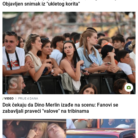
Objavljen snimak iz "ukletog korita"
/
VIDEO
I
PRIJE 4 DANA
Dok čekaju da Dino Merlin izađe na scenu: Fanovi se
zabavljali praveći "valove" na tribinama