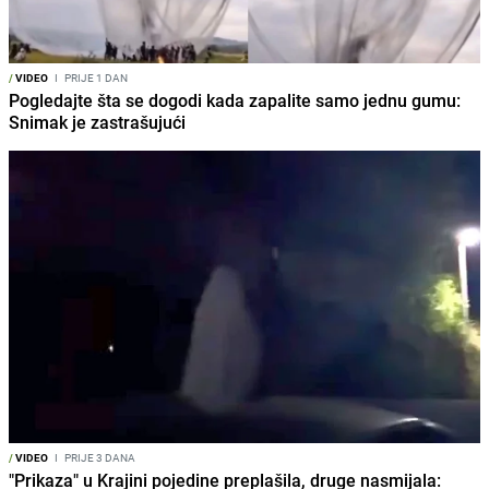
/
VIDEO
I
PRIJE 1 DAN
Pogledajte šta se dogodi kada zapalite samo jednu gumu:
Snimak je zastrašujući
/
VIDEO
I
PRIJE 3 DANA
"Prikaza" u Krajini pojedine preplašila, druge nasmijala: