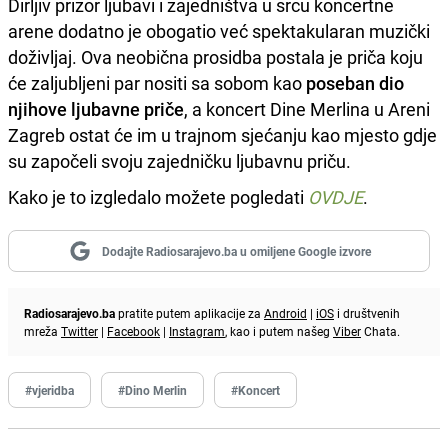
Dirljiv prizor ljubavi i zajedništva u srcu koncertne
arene dodatno je obogatio već spektakularan muzički
doživljaj. Ova neobična prosidba postala je priča koju
će zaljubljeni par nositi sa sobom kao
poseban dio
njihove ljubavne priče
, a koncert Dine Merlina u Areni
Zagreb ostat će im u trajnom sjećanju kao mjesto gdje
su započeli svoju zajedničku ljubavnu priču.
Kako je to izgledalo možete pogledati
OVDJE
.
Dodajte Radiosarajevo.ba u omiljene Google izvore
Radiosarajevo.ba
pratite putem aplikacije za
Android
|
iOS
i društvenih
mreža
Twitter
|
Facebook
|
Instagram
, kao i putem našeg
Viber
Chata.
#vjeridba
#Dino Merlin
#Koncert