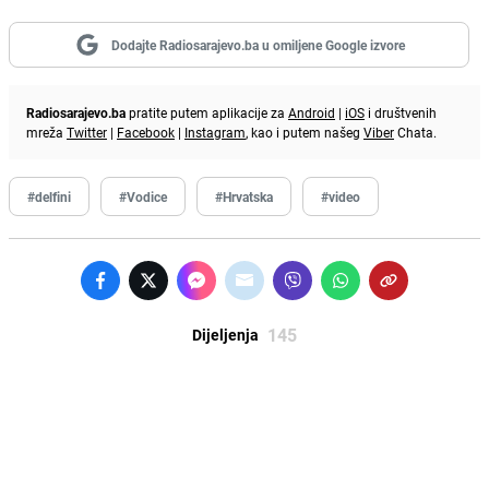
Dodajte Radiosarajevo.ba u omiljene Google izvore
Radiosarajevo.ba
pratite putem aplikacije za
Android
|
iOS
i društvenih
mreža
Twitter
|
Facebook
|
Instagram
, kao i putem našeg
Viber
Chata.
#delfini
#Vodice
#Hrvatska
#video
145
Dijeljenja