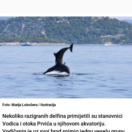
Foto: Marija Loboševa / Ilustracija
Nekoliko razigranih delfina primijetili su stanovnici
Vodica
i otoka
Prvića
u njihovom akvatoriju.
Vodičanin je uz svoj brod snimio jednu veselu grupu.