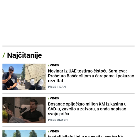
/
Najčitanije
/
VIDEO
Novinar iz UAE testirao čistoću Sarajeva:
Prošetao Baščaršijom u čarapama i pokazao
rezultat
PRIJE 1 DAN
/
VIDEO
Bosanac opljačkao milion KM iz kasina u
SAD-u, završio u zatvoru, a onda napisao
svoju priču
PRIJE OKO 9H
/
VIDEO
Iscrtali bijelu liniju na cesti u centru bh.