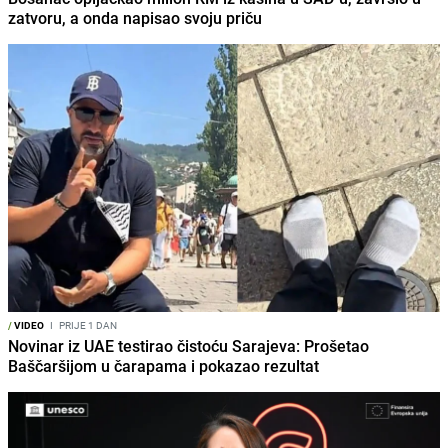
zatvoru, a onda napisao svoju priču
/
VIDEO
I
PRIJE 1 DAN
Novinar iz UAE testirao čistoću Sarajeva: Prošetao
Baščaršijom u čarapama i pokazao rezultat