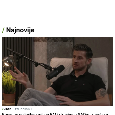
/
Najnovije
/
VIDEO
I
PRIJE OKO 9H
Bosanac opljačkao milion KM iz kasina u SAD-u, završio u