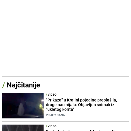
/
Najčitanije
/
VIDEO
"Prikaza" u Krajini pojedine preplašila,
druge nasmijala: Objavljen snimak iz
"ukletog korita"
PRIJE 2 DANA
/
VIDEO