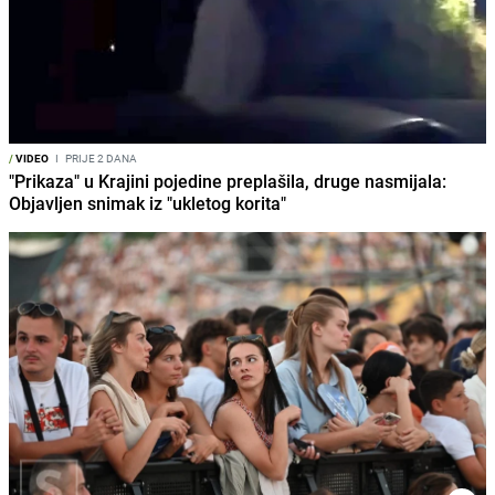
/
VIDEO
I
PRIJE 2 DANA
"Prikaza" u Krajini pojedine preplašila, druge nasmijala:
Objavljen snimak iz "ukletog korita"