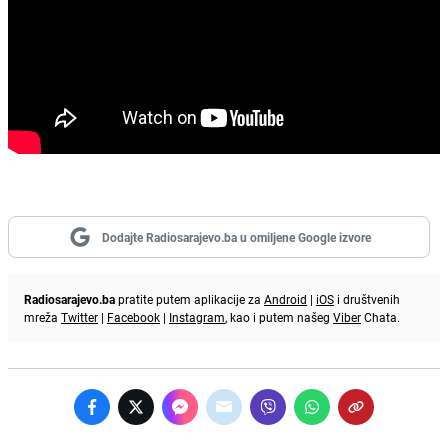
Dodajte Radiosarajevo.ba u omiljene Google izvore
Radiosarajevo.ba
pratite putem aplikacije za
Android
|
iOS
i društvenih
mreža
Twitter
|
Facebook
|
Instagram
, kao i putem našeg
Viber
Chata.