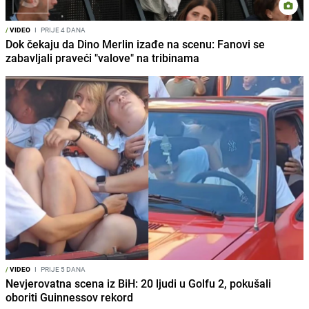
/
VIDEO
I
PRIJE 4 DANA
Dok čekaju da Dino Merlin izađe na scenu: Fanovi se
zabavljali praveći "valove" na tribinama
/
VIDEO
I
PRIJE 5 DANA
Nevjerovatna scena iz BiH: 20 ljudi u Golfu 2, pokušali
oboriti Guinnessov rekord