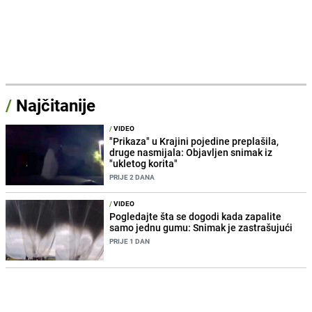
/
Najčitanije
/
VIDEO
"Prikaza" u Krajini pojedine preplašila,
druge nasmijala: Objavljen snimak iz
"ukletog korita"
PRIJE 2 DANA
/
VIDEO
Pogledajte šta se dogodi kada zapalite
samo jednu gumu: Snimak je zastrašujući
PRIJE 1 DAN