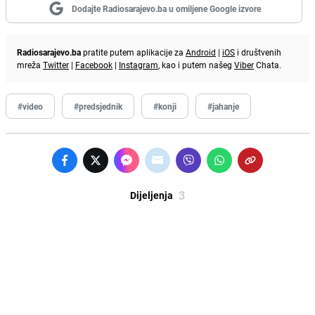
Dodajte Radiosarajevo.ba u omiljene Google izvore
Radiosarajevo.ba
pratite putem aplikacije za
Android
|
iOS
i društvenih
mreža
Twitter
|
Facebook
|
Instagram
, kao i putem našeg
Viber
Chata.
#video
#predsjednik
#konji
#jahanje
3
Dijeljenja