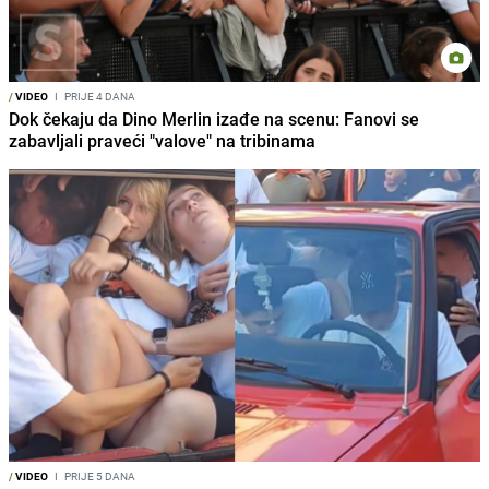
/
VIDEO
I
PRIJE 4 DANA
Dok čekaju da Dino Merlin izađe na scenu: Fanovi se
zabavljali praveći "valove" na tribinama
/
VIDEO
I
PRIJE 5 DANA