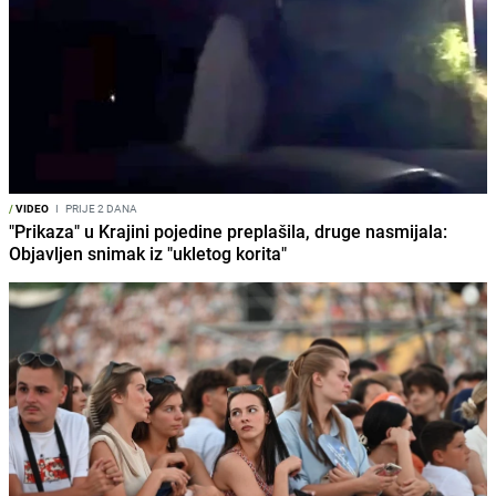
/
VIDEO
I
PRIJE 2 DANA
"Prikaza" u Krajini pojedine preplašila, druge nasmijala:
Objavljen snimak iz "ukletog korita"