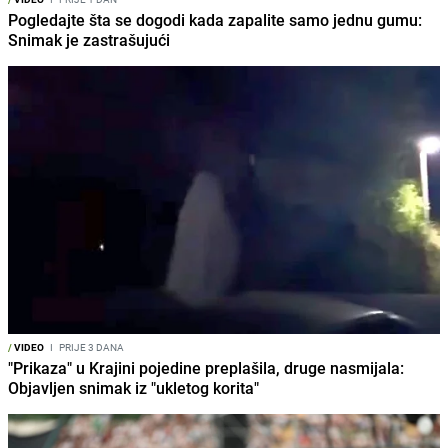
Pogledajte šta se dogodi kada zapalite samo jednu gumu:
Snimak je zastrašujući
/
VIDEO
I
PRIJE 3 DANA
"Prikaza" u Krajini pojedine preplašila, druge nasmijala:
Objavljen snimak iz "ukletog korita"