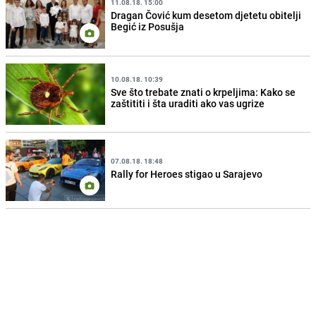
11.08.18. 15:00
Dragan Čović kum desetom djetetu obitelji
Begić iz Posušja
10.08.18. 10:39
Sve što trebate znati o krpeljima: Kako se
zaštititi i šta uraditi ako vas ugrize
07.08.18. 18:48
Rally for Heroes stigao u Sarajevo