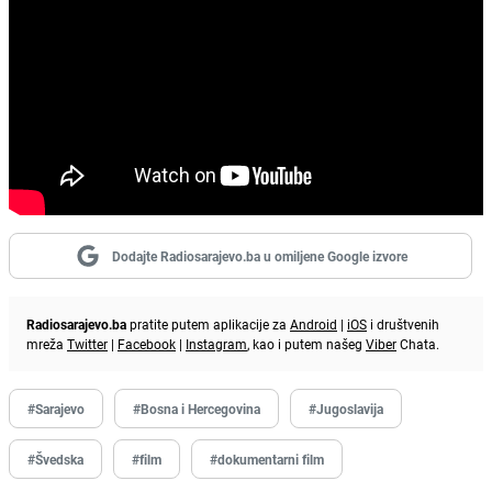
Dodajte Radiosarajevo.ba u omiljene Google izvore
Radiosarajevo.ba
pratite putem aplikacije za
Android
|
iOS
i društvenih
mreža
Twitter
|
Facebook
|
Instagram
, kao i putem našeg
Viber
Chata.
#Sarajevo
#Bosna i Hercegovina
#Jugoslavija
#Švedska
#film
#dokumentarni film