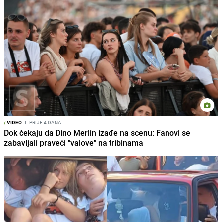
/
VIDEO
I
PRIJE 4 DANA
Dok čekaju da Dino Merlin izađe na scenu: Fanovi se
zabavljali praveći "valove" na tribinama