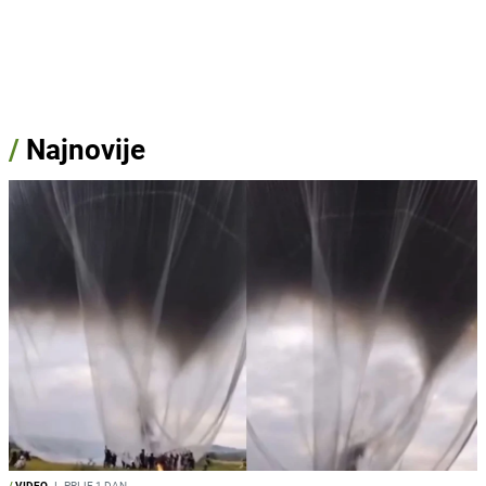
/
Najnovije
/
VIDEO
I
PRIJE 1 DAN