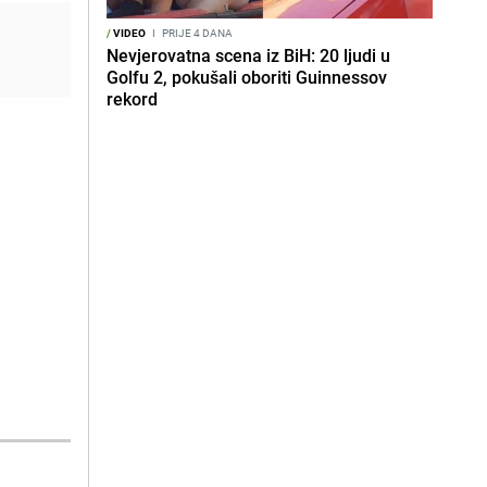
/
VIDEO
I
PRIJE 4 DANA
Nevjerovatna scena iz BiH: 20 ljudi u
Golfu 2, pokušali oboriti Guinnessov
rekord