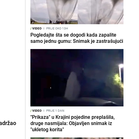
/
VIDEO
I
PRIJE OKO 13H
Pogledajte šta se dogodi kada zapalite
samo jednu gumu: Snimak je zastrašujući
/
VIDEO
I
PRIJE 1 DAN
"Prikaza" u Krajini pojedine preplašila,
zadržao
druge nasmijala: Objavljen snimak iz
"ukletog korita"