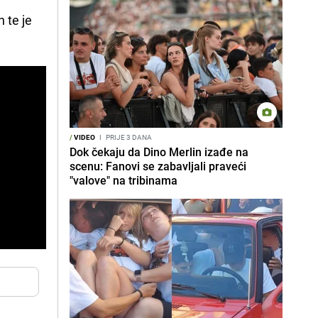
 te je
/
VIDEO
I
PRIJE 3 DANA
Dok čekaju da Dino Merlin izađe na
scenu: Fanovi se zabavljali praveći
"valove" na tribinama