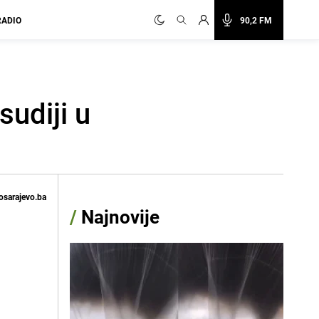
RADIO
90,2 FM
udiji u
osarajevo.ba
/
Najnovije