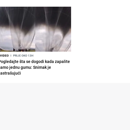
VIDEO
I
PRIJE OKO 13H
Pogledajte šta se dogodi kada zapalite
samo jednu gumu: Snimak je
zastrašujući