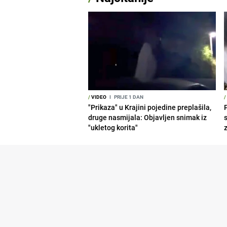
/
VIDEO
I
PRIJE 1 DAN
/
"Prikaza" u Krajini pojedine preplašila,
druge nasmijala: Objavljen snimak iz
"ukletog korita"