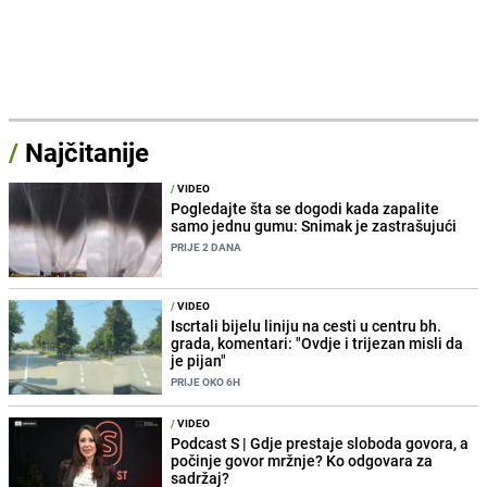
/
Najčitanije
/
VIDEO
Pogledajte šta se dogodi kada zapalite
samo jednu gumu: Snimak je zastrašujući
PRIJE 2 DANA
/
VIDEO
Iscrtali bijelu liniju na cesti u centru bh.
grada, komentari: "Ovdje i trijezan misli da
je pijan"
PRIJE OKO 6H
/
VIDEO
Podcast S | Gdje prestaje sloboda govora, a
počinje govor mržnje? Ko odgovara za
sadržaj?