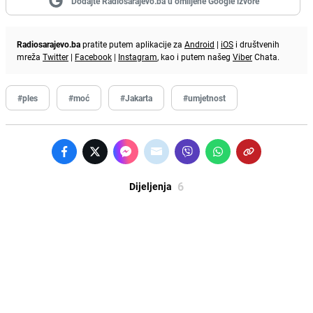
Dodajte Radiosarajevo.ba u omiljene Google izvore
Radiosarajevo.ba
pratite putem aplikacije za
Android
|
iOS
i društvenih
mreža
Twitter
|
Facebook
|
Instagram
, kao i putem našeg
Viber
Chata.
#ples
#moć
#Jakarta
#umjetnost
6
Dijeljenja