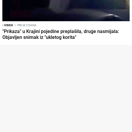
/
VIDEO
I
PRIJE 3 DANA
"Prikaza" u Krajini pojedine preplašila, druge nasmijala:
Objavljen snimak iz "ukletog korita"