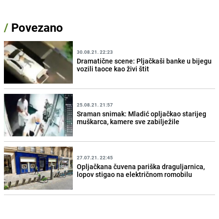
/
Povezano
30.08.21. 22:23
Dramatične scene: Pljačkaši banke u bijegu
vozili taoce kao živi štit
25.08.21. 21:57
Sraman snimak: Mladić opljačkao starijeg
muškarca, kamere sve zabilježile
27.07.21. 22:45
Opljačkana čuvena pariška draguljarnica,
lopov stigao na električnom romobilu