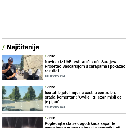
/
Najčitanije
/
VIDEO
Novinar iz UAE testirao čistoću Sarajeva:
Prošetao Baščaršijom u čarapama i pokazao
rezultat
PRIJE OKO 12H
/
VIDEO
Iscrtali bijelu liniju na cesti u centru bh.
grada, komentari: "Ovdje i trijezan misli da
je pijan"
PRIJE OKO 18H
/
VIDEO
Pogledajte šta se dogodi kada zapalite
samo jednu gumu: Snimak je zastrašujući