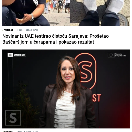
/
VIDEO
I
PRIJE OKO 12H
Novinar iz UAE testirao čistoću Sarajeva: Prošetao
Baščaršijom u čarapama i pokazao rezultat