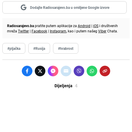
Dodajte Radiosarajevo.ba u omiljene Google izvore
Radiosarajevo.ba
pratite putem aplikacije za
Android
|
iOS
i društvenih
mreža
Twitter
|
Facebook
|
Instagram
, kao i putem našeg
Viber
Chata.
#pljačka
#Rusija
#hrabrost
4
Dijeljenja