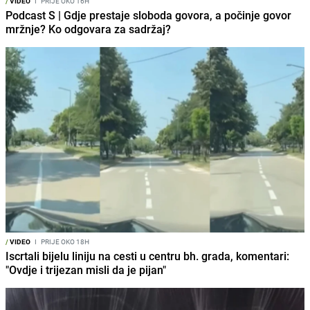
/
VIDEO
I
PRIJE OKO 16H
Podcast S | Gdje prestaje sloboda govora, a počinje govor
mržnje? Ko odgovara za sadržaj?
/
VIDEO
I
PRIJE OKO 18H
Iscrtali bijelu liniju na cesti u centru bh. grada, komentari:
"Ovdje i trijezan misli da je pijan"