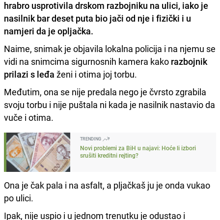
hrabro usprotivila drskom razbojniku na ulici, iako je
nasilnik
bar deset puta bio jači od nje i fizički i u
namjeri da je
opljačka
.
Naime, snimak je objavila lokalna policija i na njemu se
vidi na snimcima sigurnosnih kamera kako
razbojnik
prilazi s leđa
ženi i otima joj torbu.
Međutim, ona se nije predala nego je čvrsto zgrabila
svoju torbu i nije puštala ni kada je nasilnik nastavio da
vuče i otima.
TRENDING
Novi problemi za BiH u najavi: Hoće li izbori
srušiti kreditni rejting?
Ona je čak pala i na asfalt, a pljačkaš ju je onda vukao
po ulici.
Ipak, nije uspio i u jednom trenutku je odustao i