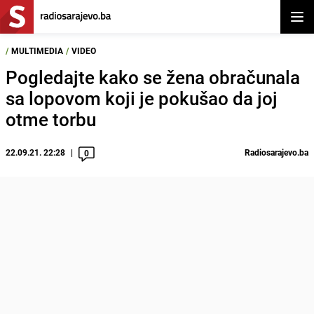
Otvor
/
MULTIMEDIA
/
VIDEO
Pogledajte kako se žena obračunala
sa lopovom koji je pokušao da joj
otme torbu
22.09.21. 22:28
Radiosarajevo.ba
0