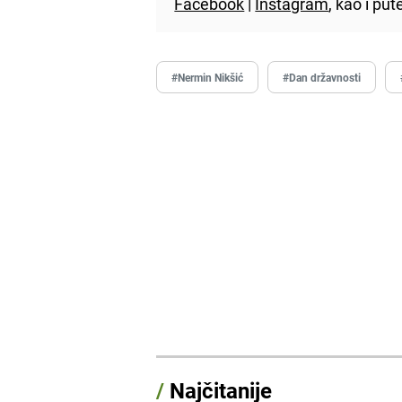
Facebook
|
Instagram
, kao i p
#Nermin Nikšić
#Dan državnosti
/
Najčitanije