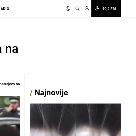
RADIO
90,2 FM
a na
osarajevo.ba
/
Najnovije