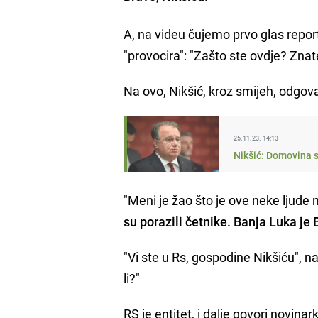
A, na videu čujemo prvo glas repor
"provocira": "Zašto ste ovdje? Znat
Na ovo, Nikšić, kroz smijeh, odgov
25.11.23. 14:13
Nikšić: Domovina s
"Meni je žao što je ove neke ljude 
su porazili četnike. Banja Luka je B
"Vi ste u Rs, gospodine Nikšiću", na
li?"
RS je entitet, i dalje govori novinar