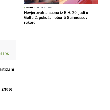
/
VIDEO
I
PRIJE 4 DANA
Nevjerovatna scena iz BiH: 20 ljudi u
Golfu 2, pokušali oboriti Guinnessov
rekord
i i RS
artizani
, znate