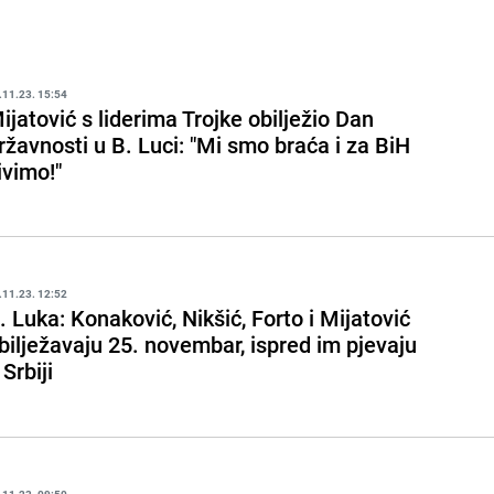
.11.23. 15:54
ijatović s liderima Trojke obilježio Dan
ržavnosti u B. Luci: "Mi smo braća i za BiH
ivimo!"
.11.23. 12:52
. Luka: Konaković, Nikšić, Forto i Mijatović
bilježavaju 25. novembar, ispred im pjevaju
 Srbiji
.11.23. 09:50