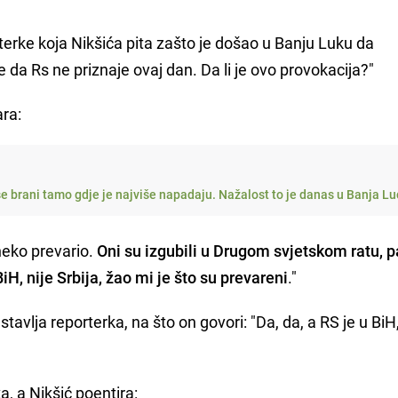
terke koja Nikšića pita zašto je došao u Banju Luku da
e da Rs ne priznaje ovaj dan. Da li je ovo provokacija?"
ara:
e brani tamo gdje je najviše napadaju. Nažalost to je danas u Banja Luc
neko prevario.
Oni su izgubili u Drugom svjetskom ratu, p
iH, nije Srbija, žao mi je što su prevareni
."
stavlja reporterka, na što on govori: "Da, da, a RS je u BiH
ka, a Nikšić poentira: