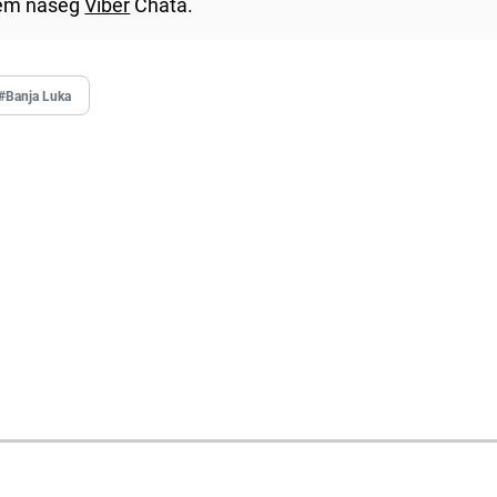
utem našeg
Viber
Chata.
#Banja Luka