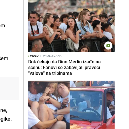
tom
a
/
VIDEO
I
PRIJE 3 DANA
ićem
Dok čekaju da Dino Merlin izađe na
scenu: Fanovi se zabavljali praveći
"valove" na tribinama
ne,
ogike.