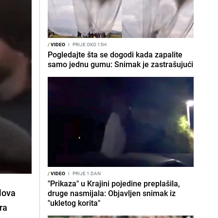
/
VIDEO
I
PRIJE OKO 15H
Pogledajte šta se dogodi kada zapalite
samo jednu gumu: Snimak je zastrašujući
/
VIDEO
I
PRIJE 1 DAN
"Prikaza" u Krajini pojedine preplašila,
lova
druge nasmijala: Objavljen snimak iz
"ukletog korita"
ra