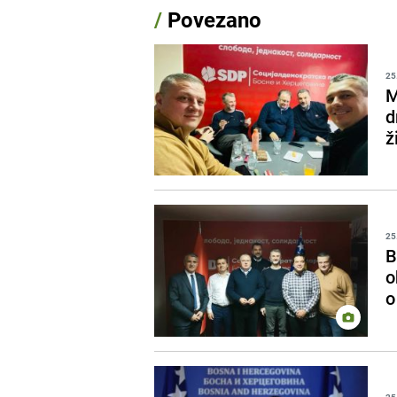
/
Povezano
25
M
d
ž
25
B
o
o
25