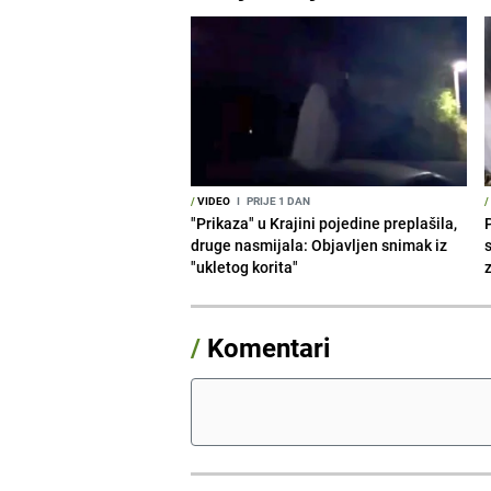
/
VIDEO
I
PRIJE 1 DAN
/
"Prikaza" u Krajini pojedine preplašila,
druge nasmijala: Objavljen snimak iz
"ukletog korita"
/
Komentari