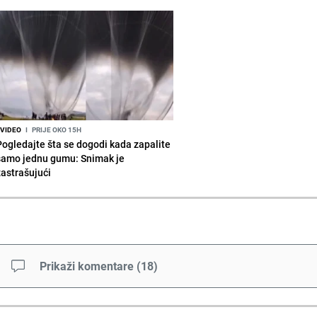
VIDEO
I
PRIJE OKO 15H
Pogledajte šta se dogodi kada zapalite
samo jednu gumu: Snimak je
zastrašujući
Prikaži komentare
(
18
)