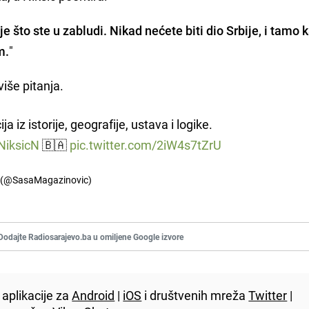
je što ste u zabludi. Nikad nećete biti dio Srbije, i tamo 
m.
"
iše pitanja.
ja iz istorije, geografije, ustava i logike.
iksicN
🇧🇦
pic.twitter.com/2iW4s7tZrU
 (@SasaMagazinovic)
Dodajte Radiosarajevo.ba u omiljene Google izvore
aplikacije za
Android
|
iOS
i društvenih mreža
Twitter
|