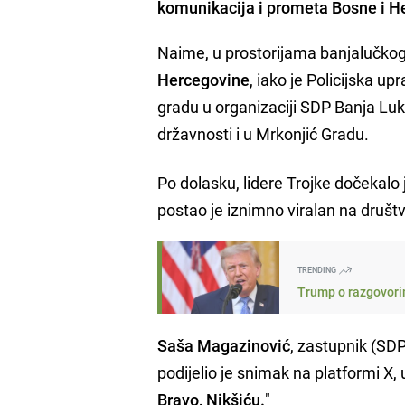
komunikacija i prometa Bosne i H
Naime, u prostorijama banjalučko
Hercegovine
, iako je Policijska u
gradu u organizaciji SDP Banja Luk
državnosti i u Mrkonjić Gradu.
Po dolasku, lidere Trojke dočekalo
postao je iznimno viralan na dru
TRENDING
Trump o razgovori
Saša Magazinović
, zastupnik (S
podijelio je snimak na platformi X, 
Bravo, Nikšiću.
"