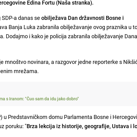
ercegovine Edina Fortu (Naša stranka).
g SDP-a danas se
obilježava Dan državnosti Bosne i
prava Banja Luka zabranila obilježavanje ovog praznika u 
a. Dodajmo i kako je policija zabranila obilježavanje Dan
 je mnoštvo novinara, a razgovor jedne reporterke s Nikš
štvenim mrežama.
ma s Iranom: "Čuo sam da idu jako dobro"
DP) u Predstavničkom domu Parlamenta Bosne i Hercegovi
uz poruku: "
Brza lekcija iz historije, geografije, Ustava i l