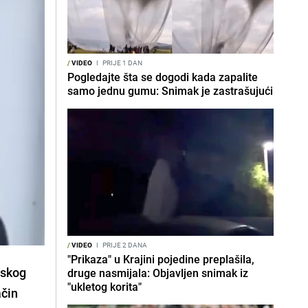
/
VIDEO
I
PRIJE 1 DAN
Pogledajte šta se dogodi kada zapalite
samo jednu gumu: Snimak je zastrašujući
/
VIDEO
I
PRIJE 2 DANA
"Prikaza" u Krajini pojedine preplašila,
tskog
druge nasmijala: Objavljen snimak iz
"ukletog korita"
ačin