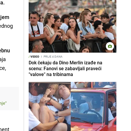
ta.
njem
jednog
sebnu
/
VIDEO
I
PRIJE 4 DANA
aja
Dok čekaju da Dino Merlin izađe na
ce,
scenu: Fanovi se zabavljali praveći
"valove" na tribinama
nje"
ment