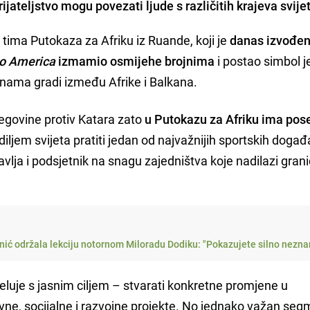
jateljstvo mogu povezati ljude s različitih krajeva svije
n tima Putokaza za Afriku iz Ruande, koji je
danas izvođe
to America
izmamio osmijehe brojnima
i postao simbol 
nama gradi između Afrike i Balkana.
egovine protiv Katara zato
u Putokazu za Afriku ima po
 diljem svijeta pratiti jedan od najvažnijih sportskih događ
avlja i podsjetnik na snagu zajedništva koje nadilazi grani
ić održala lekciju notornom Miloradu Dodiku: "Pokazujete silno nezna
luje s jasnim ciljem – stvarati konkretne promjene u
ne, socijalne i razvojne projekte. No jednako važan seg