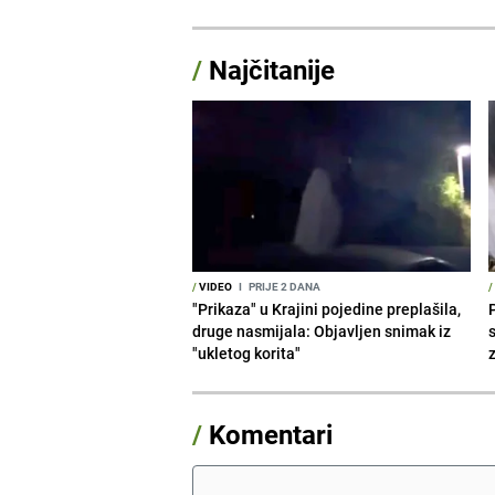
/
Najčitanije
/
VIDEO
I
PRIJE 2 DANA
/
"Prikaza" u Krajini pojedine preplašila,
druge nasmijala: Objavljen snimak iz
"ukletog korita"
/
Komentari