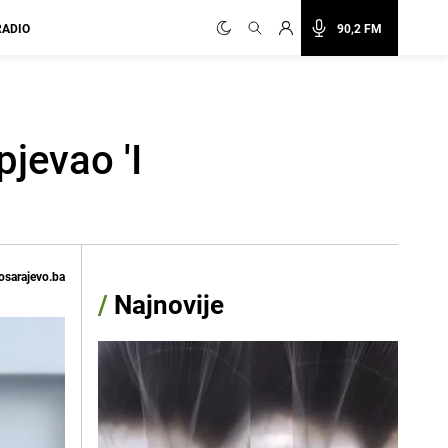
RADIO
90,2 FM
jevao 'I
osarajevo.ba
/
Najnovije