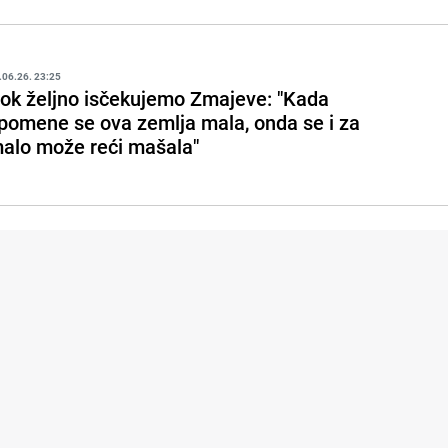
.06.26. 23:25
ok željno isčekujemo Zmajeve: "Kada
pomene se ova zemlja mala, onda se i za
alo može reći mašala"