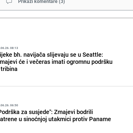
Prikaži komentare
(
3
)
.06.26. 08:13
ijeke bh. navijača slijevaju se u Seattle:
majevi će i večeras imati ogromnu podršku
 tribina
.06.26. 06:50
Podrška za susjede": Zmajevi bodrili
atrene u sinoćnjoj utakmici protiv Paname