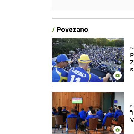
/
Povezano
24
R
Z
s
24
"
V