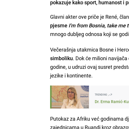
pokazuje kako sport, humanost i pri
Glavni akter ove priče je René, čla
pjesme
I'm from Bosnia, take me 
mnogo dubljeg odnosa koji se godi
Večerašnja utakmica Bosne i Herc
simboliku
. Dok će milioni navijača
godine, u udruzi ovaj susret predst
jezike i kontinente.
TRENDING
Dr. Erma Ramić-Kun
Putokaz za Afriku već godinama dje
zajednicama u Ruandi kroz obrazov