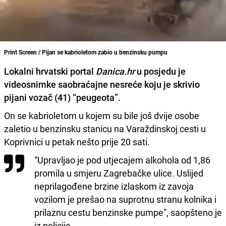
Print Screen / Pijan se kabrioletom zabio u benzinsku pumpu
Lokalni hrvatski portal
Danica.hr
u posjedu je
videosnimke saobraćajne nesreće koju je
skrivio
pijani vozač (41) “peugeota”.
On se kabrioletom u kojem su bile još dvije osobe
zaletio u benzinsku stanicu na Varaždinskoj cesti u
Koprivnici u petak nešto prije 20 sati.
“Upravljao je pod utjecajem alkohola od 1,86
promila u smjeru Zagrebačke ulice. Uslijed
neprilagođene brzine izlaskom iz zavoja
vozilom je prešao na suprotnu stranu kolnika i
prilaznu cestu benzinske pumpe”, saopšteno je
iz policije.