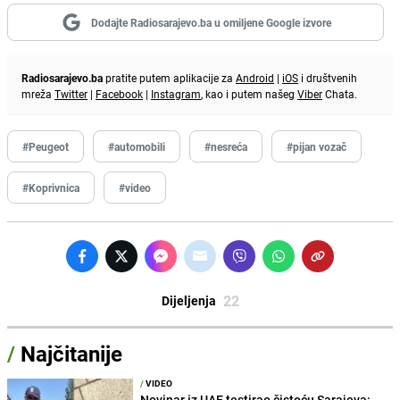
Dodajte Radiosarajevo.ba u omiljene Google izvore
Radiosarajevo.ba
pratite putem aplikacije za
Android
|
iOS
i društvenih
mreža
Twitter
|
Facebook
|
Instagram
, kao i putem našeg
Viber
Chata.
#Peugeot
#automobili
#nesreća
#pijan vozač
#Koprivnica
#video
22
Dijeljenja
/
Najčitanije
/
VIDEO
Novinar iz UAE testirao čistoću Sarajeva: