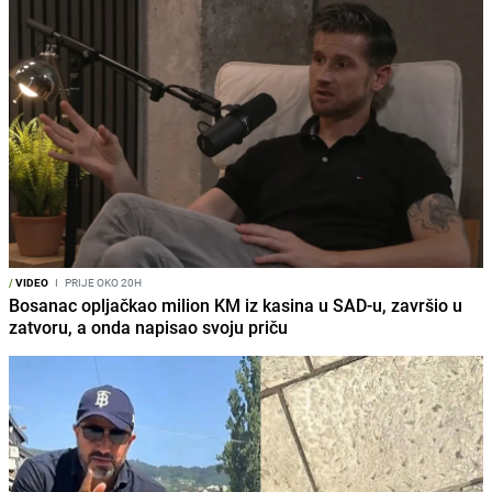
/
VIDEO
I
PRIJE OKO 20H
Bosanac opljačkao milion KM iz kasina u SAD-u, završio u
zatvoru, a onda napisao svoju priču