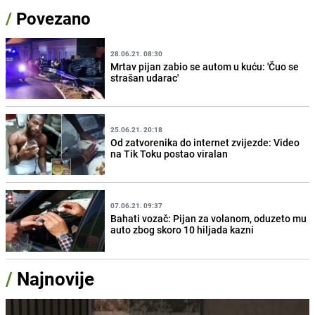
/
Povezano
28.06.21. 08:30
Mrtav pijan zabio se autom u kuću: 'Čuo se
strašan udarac'
25.06.21. 20:18
Od zatvorenika do internet zvijezde: Video
na Tik Toku postao viralan
07.06.21. 09:37
Bahati vozač: Pijan za volanom, oduzeto mu
auto zbog skoro 10 hiljada kazni
/
Najnovije