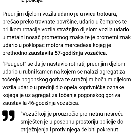
Prednjim djelom vozila
udario je u ivicu trotoara,
prešao preko travnate površine, udario u čempres te
prilikom rotacije vozila stražnjim dijelom vozila udario
u metalni nosač prometnog znaka te je prometni znak
udario u poklopac motora mercedesa kojeg je
prethodno
zaustavila 57-godišnja vozačica.
“Peugeot” se dalje nastavio rotirati, prednjim djelom
udario u rubni kamen na kojem se nalazi agregat za
točenje pogonskog goriva te stražnjim bočnim dijelom
vozila udario u prednji dio opela koprivničke oznake
kojega je uz agregat za točenje pogonskog goriva
zaustavila 46-godišnja vozačica.
“Vozač koji je prouzročio prometnu nesreću
smješten je u posebnu prostoriju policije do
otrježnjenja i protiv njega će biti pokrenut