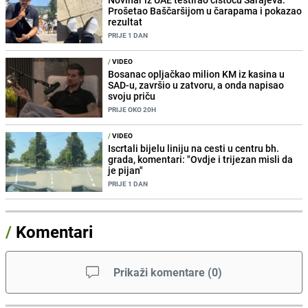
Prošetao Baščaršijom u čarapama i pokazao
rezultat
PRIJE 1 DAN
/
VIDEO
Bosanac opljačkao milion KM iz kasina u
SAD-u, završio u zatvoru, a onda napisao
svoju priču
PRIJE OKO 20H
/
VIDEO
Iscrtali bijelu liniju na cesti u centru bh.
grada, komentari: "Ovdje i trijezan misli da
je pijan"
PRIJE 1 DAN
/
Komentari
Prikaži komentare
(
0
)