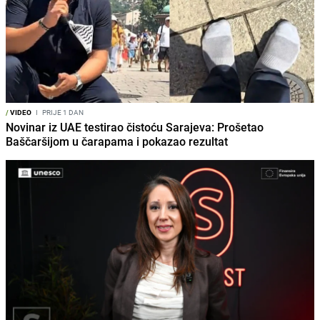
/
VIDEO
I
PRIJE 1 DAN
Novinar iz UAE testirao čistoću Sarajeva: Prošetao
Baščaršijom u čarapama i pokazao rezultat