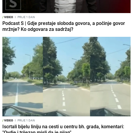
/
VIDEO
I
PRIJE 1 DAN
Podcast S | Gdje prestaje sloboda govora, a počinje govor
mržnje? Ko odgovara za sadržaj?
/
VIDEO
I
PRIJE 1 DAN
Iscrtali bijelu liniju na cesti u centru bh. grada, komentari:
"Ovdje i trijezan misli da je pijan"