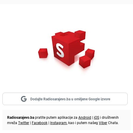
Dodajte Radiosarajevo.ba u omiljene Google izvore
Radiosarajevo.ba
pratite putem aplikacije za
Android
|
iOS
i društvenih
mreža
Twitter
|
Facebook
|
Instagram
, kao i putem našeg
Viber
Chata.