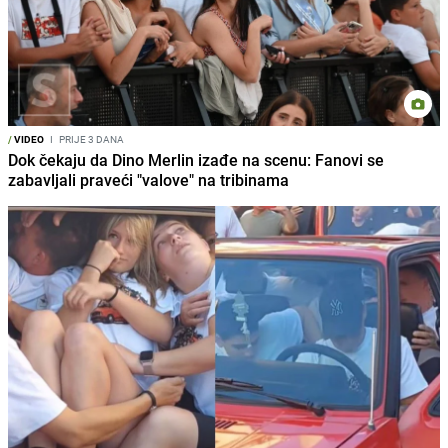
/
VIDEO
I
PRIJE 3 DANA
Dok čekaju da Dino Merlin izađe na scenu: Fanovi se
zabavljali praveći "valove" na tribinama