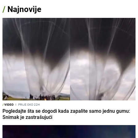
/
Najnovije
/
VIDEO
I
PRIJE OKO 22H
Pogledajte šta se dogodi kada zapalite samo jednu gumu:
Snimak je zastrašujući