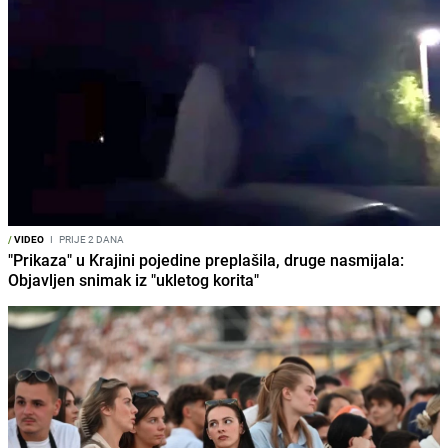
/
VIDEO
I
PRIJE 2 DANA
"Prikaza" u Krajini pojedine preplašila, druge nasmijala:
Objavljen snimak iz "ukletog korita"