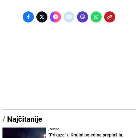
/
Najčitanije
/
VIDEO
"Prikaza" u Krajini pojedine preplašila,