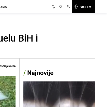
RADIO
90,2 FM
uelu BiH i
osarajevo.ba
/
Najnovije