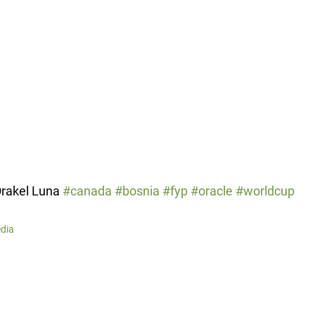
Orakel Luna
#canada
#bosnia
#fyp
#oracle
#worldcup
edia