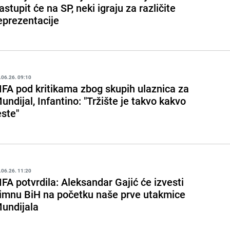
astupit će na SP, neki igraju za različite
eprezentacije
.06.26. 09:10
IFA pod kritikama zbog skupih ulaznica za
undijal, Infantino: "Tržište je takvo kakvo
este"
.06.26. 11:20
IFA potvrdila: Aleksandar Gajić će izvesti
imnu BiH na početku naše prve utakmice
undijala