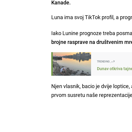
Kanade.
Luna ima svoj TikTok profil, a pro
Iako Lunine prognoze treba posmatr
brojne rasprave na društvenim m
TRENDING
Dunav otkriva tajn
Njen vlasnik, bacio je dvije loptice
prvom susretu naše reprezentacije