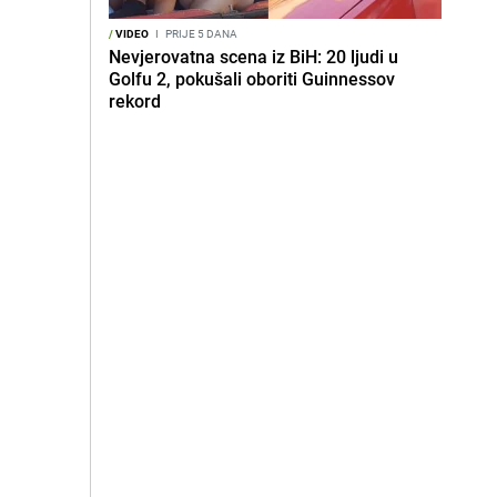
/
VIDEO
I
PRIJE 5 DANA
Nevjerovatna scena iz BiH: 20 ljudi u
Golfu 2, pokušali oboriti Guinnessov
rekord