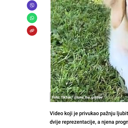
Foto: TikTok / @luna_the_goldiee
Video koji je privukao pažnju ljubi
dvije reprezentacije, a njena prog