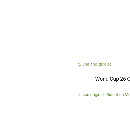
@luna_the_goldiee
World Cup 26 
♬ son original - Bionation M