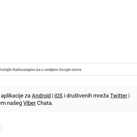
Dodajte Radiosarajevo.ba u omiljene Google izvore
aplikacije za
Android
|
iOS
i društvenih mreža
Twitter
|
utem našeg
Viber
Chata.