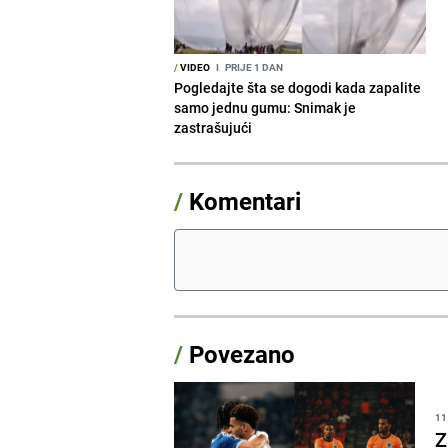
/
VIDEO
I
PRIJE 1 DAN
Pogledajte šta se dogodi kada zapalite
samo jednu gumu: Snimak je
zastrašujući
/
Komentari
/
Povezano
11
Z