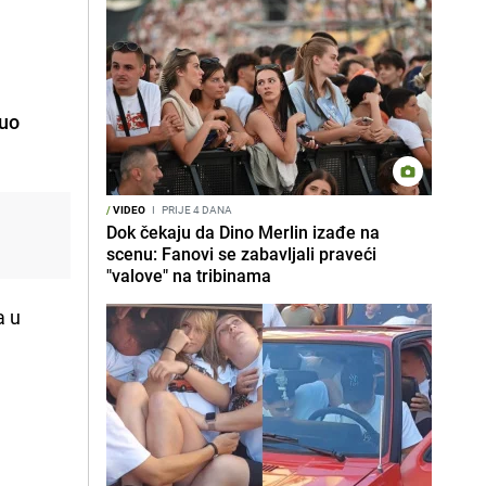
nuo
/
VIDEO
I
PRIJE 4 DANA
Dok čekaju da Dino Merlin izađe na
scenu: Fanovi se zabavljali praveći
"valove" na tribinama
a u