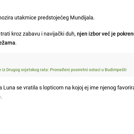
gnozira utakmice predstojećeg Mundijala.
ati kroz zabavu i navijački duh,
njen izbor već je pokre
režama
.
e iz Drugog svjetskog rata: Pronađeni posmrtni ostaci u Budimpešti
, a Luna se vratila s lopticom na kojoj ej ime njenog favorir
.