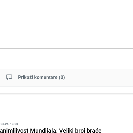
Prikaži komentare
(
0
)
.06.26. 13:00
animljivost Mundijala: Veliki broj braće