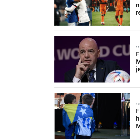
n
r
11
F
M
j
10
F
h
M