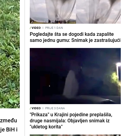
/
VIDEO
I
PRIJE 1 DAN
Pogledajte šta se dogodi kada zapalite
samo jednu gumu: Snimak je zastrašujući
/
VIDEO
I
PRIJE 3 DANA
"Prikaza" u Krajini pojedine preplašila,
a između
druge nasmijala: Objavljen snimak iz
"ukletog korita"
je BiH i