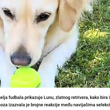
telja fudbala prikazuje Lunu, zlatnog retrivera, kako bir
noza izazvala je brojne reakcije među navijačima selekci