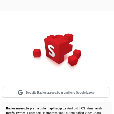
Dodajte Radiosarajevo.ba u omiljene Google izvore
Radiosarajevo.ba
pratite putem aplikacije za
Android
|
iOS
i društvenih
mreža
Twitter
|
Facebook
|
Instagram
, kao i putem našeg
Viber
Chata.