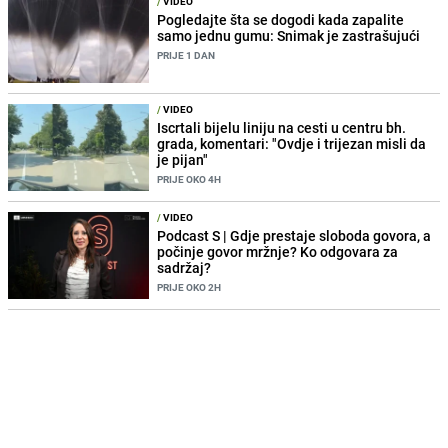
/
VIDEO
Pogledajte šta se dogodi kada zapalite
samo jednu gumu: Snimak je zastrašujući
PRIJE 1 DAN
/
VIDEO
Iscrtali bijelu liniju na cesti u centru bh.
grada, komentari: "Ovdje i trijezan misli da
je pijan"
PRIJE OKO 4H
/
VIDEO
Podcast S | Gdje prestaje sloboda govora, a
počinje govor mržnje? Ko odgovara za
sadržaj?
PRIJE OKO 2H