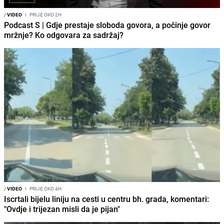
/
VIDEO
I
PRIJE OKO 2H
Podcast S | Gdje prestaje sloboda govora, a počinje govor
mržnje? Ko odgovara za sadržaj?
/
VIDEO
I
PRIJE OKO 4H
Iscrtali bijelu liniju na cesti u centru bh. grada, komentari:
"Ovdje i trijezan misli da je pijan"