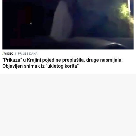
/
VIDEO
I
PRIJE 3 DANA
"Prikaza" u Krajini pojedine preplašila, druge nasmijala:
Objavljen snimak iz "ukletog korita"