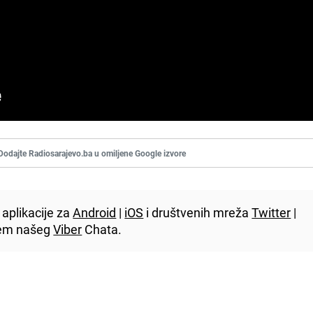
Dodajte Radiosarajevo.ba u omiljene Google izvore
aplikacije za
Android
|
iOS
i društvenih mreža
Twitter
|
utem našeg
Viber
Chata.