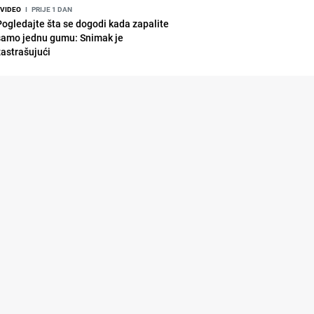
VIDEO
I
PRIJE 1 DAN
Pogledajte šta se dogodi kada zapalite
samo jednu gumu: Snimak je
zastrašujući