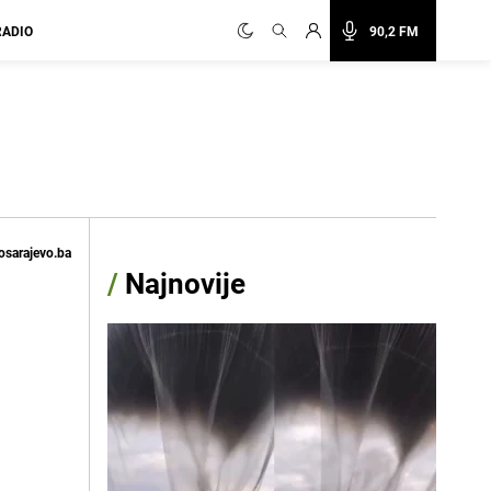
RADIO
90,2 FM
osarajevo.ba
/
Najnovije