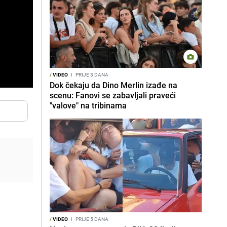
/
VIDEO
I
PRIJE 3 DANA
Dok čekaju da Dino Merlin izađe na
scenu: Fanovi se zabavljali praveći
"valove" na tribinama
/
VIDEO
I
PRIJE 5 DANA