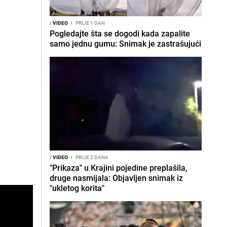
/
VIDEO
I
PRIJE 1 DAN
Pogledajte šta se dogodi kada zapalite
samo jednu gumu: Snimak je zastrašujući
/
VIDEO
I
PRIJE 2 DANA
"Prikaza" u Krajini pojedine preplašila,
druge nasmijala: Objavljen snimak iz
"ukletog korita"