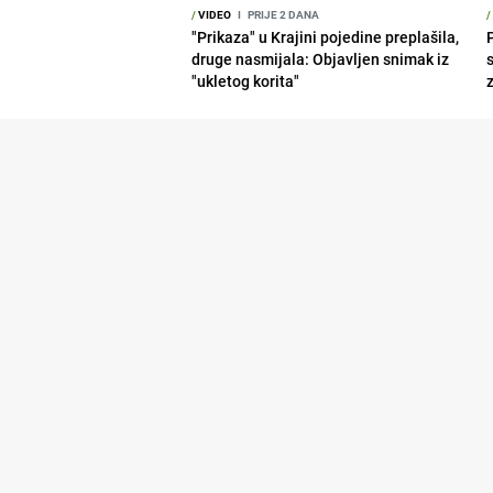
/
VIDEO
I
PRIJE 2 DANA
/
"Prikaza" u Krajini pojedine preplašila,
druge nasmijala: Objavljen snimak iz
"ukletog korita"