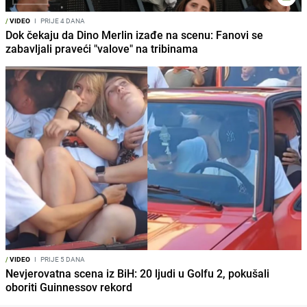
/
VIDEO
I
PRIJE 4 DANA
Dok čekaju da Dino Merlin izađe na scenu: Fanovi se
zabavljali praveći "valove" na tribinama
/
VIDEO
I
PRIJE 5 DANA
Nevjerovatna scena iz BiH: 20 ljudi u Golfu 2, pokušali
oboriti Guinnessov rekord