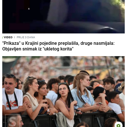
/
VIDEO
I
PRIJE 3 DANA
"Prikaza" u Krajini pojedine preplašila, druge nasmijala:
Objavljen snimak iz "ukletog korita"