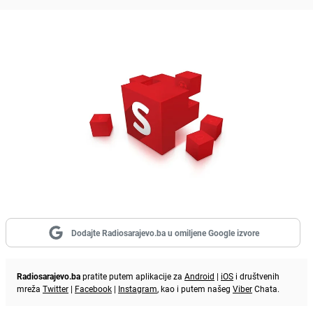
Dodajte Radiosarajevo.ba u omiljene Google izvore
Radiosarajevo.ba
pratite putem aplikacije za
Android
|
iOS
i društvenih
mreža
Twitter
|
Facebook
|
Instagram
, kao i putem našeg
Viber
Chata.