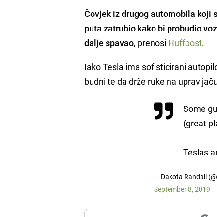
Čovjek iz drugog automobila koji s
puta zatrubio kako bi probudio voza
dalje spavao
, prenosi
Huffpost
.
Iako Tesla ima sofisticirani autop
budni te da drže ruke na upravljaču
Some guy
(great pla
Teslas ar
— Dakota Randall (
September 8, 2019