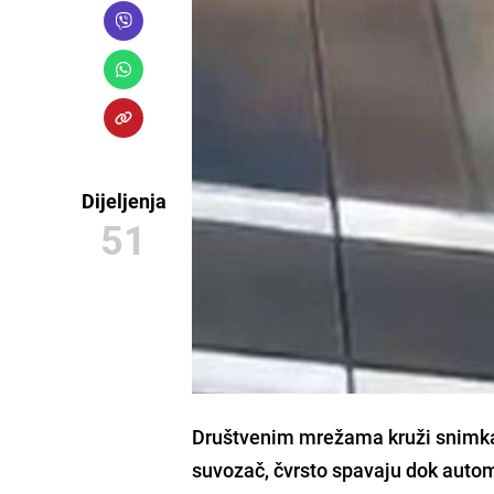
Dijeljenja
51
Društvenim mrežama kruži snimka n
suvozač, čvrsto spavaju dok autom