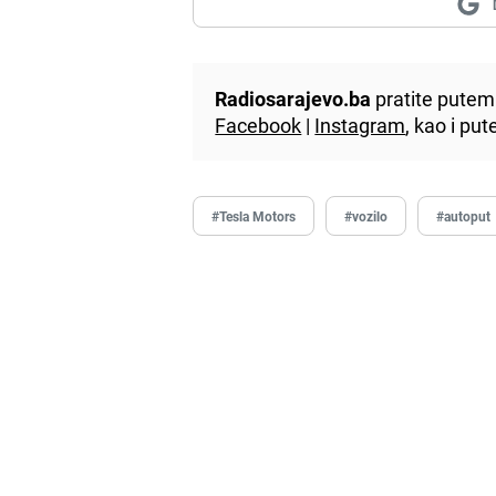
Radiosarajevo.ba
pratite putem 
Facebook
|
Instagram
, kao i p
#Tesla Motors
#vozilo
#autoput