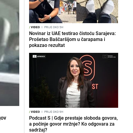
/
VIDEO
I
PRIJE OKO 5H
Novinar iz UAE testirao čistoću Sarajeva:
Prošetao Baščaršijom u čarapama i
pokazao rezultat
/
VIDEO
I
PRIJE OKO 9H
gov
Podcast S | Gdje prestaje sloboda govora,
a počinje govor mržnje? Ko odgovara za
sadržaj?