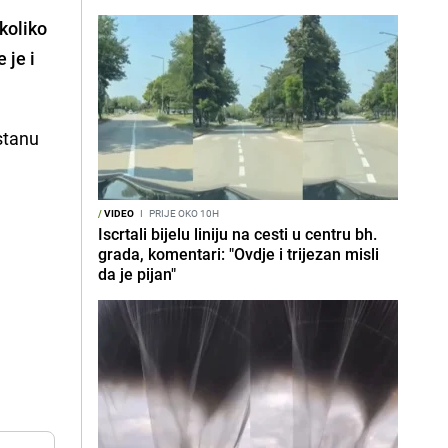
koliko
 je i
stanu
/
VIDEO
I
PRIJE OKO 10H
Iscrtali bijelu liniju na cesti u centru bh.
grada, komentari: "Ovdje i trijezan misli
da je pijan"