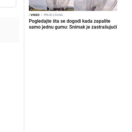
/
VIDEO
I
PRIJE 2 DANA
Pogledajte šta se dogodi kada zapalite
samo jednu gumu: Snimak je zastrašujući