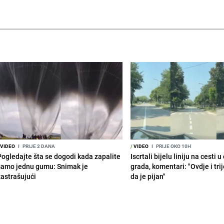
VIDEO
I
PRIJE 2 DANA
/
VIDEO
I
PRIJE OKO 10H
Pogledajte šta se dogodi kada zapalite
Iscrtali bijelu liniju na cesti 
samo jednu gumu: Snimak je
grada, komentari: "Ovdje i tri
zastrašujući
da je pijan"