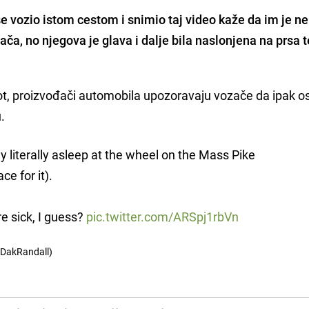
e vozio istom cestom i snimio taj video kaže da im je ne
ča, no njegova je glava i dalje bila naslonjena na prsa te
ilot, proizvođači automobila upozoravaju vozače da ipak o
.
 literally asleep at the wheel on the Mass Pike
ce for it).
e sick, I guess?
pic.twitter.com/ARSpj1rbVn
@DakRandall)