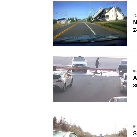
12
N
z
08
A
s
04
S