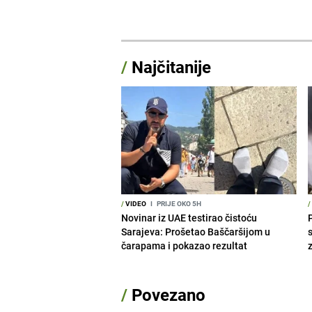
/
Najčitanije
/
VIDEO
I
PRIJE OKO 5H
/
Novinar iz UAE testirao čistoću
Sarajeva: Prošetao Baščaršijom u
čarapama i pokazao rezultat
/
Povezano