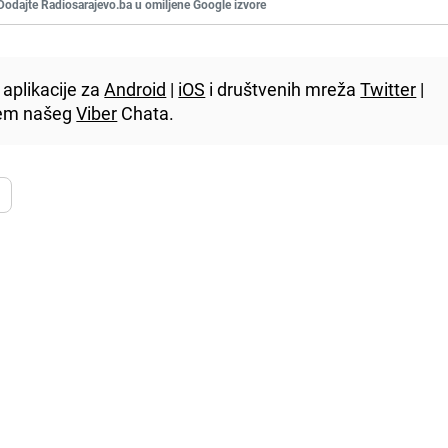
Dodajte Radiosarajevo.ba u omiljene Google izvore
aplikacije za
Android
|
iOS
i društvenih mreža
Twitter
|
utem našeg
Viber
Chata.