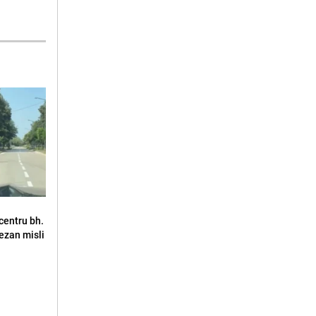
u centru bh.
jezan misli