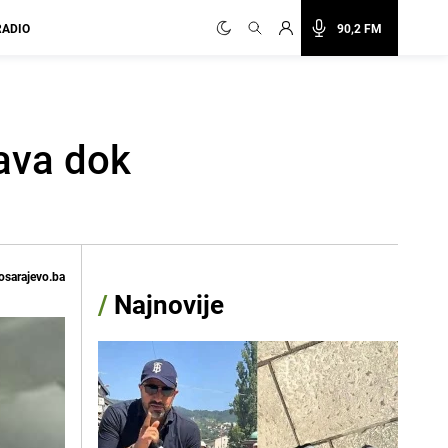
RADIO
90,2 FM
ava dok
osarajevo.ba
/
Najnovije