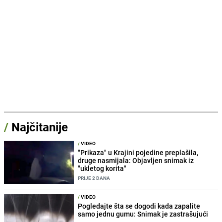
/
Najčitanije
/
VIDEO
"Prikaza" u Krajini pojedine preplašila,
druge nasmijala: Objavljen snimak iz
"ukletog korita"
PRIJE 2 DANA
/
VIDEO
Pogledajte šta se dogodi kada zapalite
samo jednu gumu: Snimak je zastrašujući