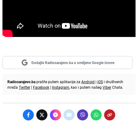
Dodajte Radiosarajevo.ba u omiljene Google izvore
Radiosarajevo.ba
pratite putem aplikacije za
Android
|
iOS
i društvenih
mreža
Twitter
|
Facebook
|
Instagram
, kao i putem našeg
Viber
Chata.