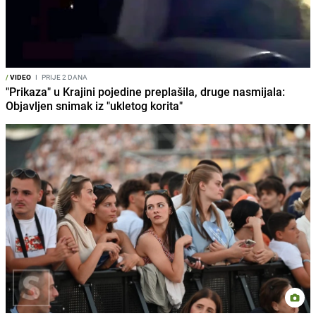
/
VIDEO
I
PRIJE 2 DANA
"Prikaza" u Krajini pojedine preplašila, druge nasmijala:
Objavljen snimak iz "ukletog korita"