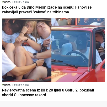
/
VIDEO
I
PRIJE 4 DANA
Dok čekaju da Dino Merlin izađe na scenu: Fanovi se
zabavljali praveći "valove" na tribinama
/
VIDEO
I
PRIJE 5 DANA
Nevjerovatna scena iz BiH: 20 ljudi u Golfu 2, pokušali
oboriti Guinnessov rekord