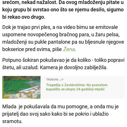
srećom, nekad nažalost. Da ovog mladoženju pitate u
koju grupu bi svrstao ono što se njemu desilo, sigurno
bi rekao ovo drugo.
Dok je trajao prvi ples, a na video bimu se emitovale
uspomene novopečenog bračnog para, u žaru pelsa,
mladoženji su pukle pantalone pa su bljesnule njegove
bokserice pred svima, piše
Žena
.
Potpuno šokiran pokušavao je da koliko - toliko popravi
štetu, ali uzalud. Kamera je dovoljno zabilježila.
TRENDING
Tragedija u Zavidovićima: Na poznatom
kupalištu se utopio 24-godišnji mladić
Mlada je pokušavala da mu pomogne, a onda mu je
prijatelj dao svoj sako kako bi se pokrio i ublažio
sramotu.