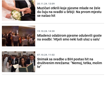
20.11.24. 13:09
Muzičari otkrili koje pjesme mlade ne žele
da čuju na svadbi u Srbiji: Na prvom mjestu
se našao hit
19.10.24. 14:30
Mladenci odabirom pjesme oduševili goste
na svadbi: 'Htjeli smo neki ludi ulaz u salu'
07.10.24. 11:02
Snimak sa svadbe u BiH postao hit na
društvenim mrežama: "Nemoj, tetka, molim
te"