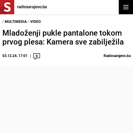
Otvor
/
MULTIMEDIA
/
VIDEO
Mladoženji pukle pantalone tokom
prvog plesa: Kamera sve zabilježila
03.12.24. 17:01
Radiosarajevo.ba
0