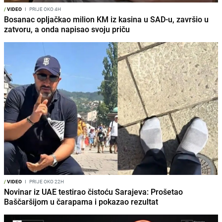
/
VIDEO
I
PRIJE OKO 4H
Bosanac opljačkao milion KM iz kasina u SAD-u, završio u
zatvoru, a onda napisao svoju priču
/
VIDEO
I
PRIJE OKO 22H
Novinar iz UAE testirao čistoću Sarajeva: Prošetao
Baščaršijom u čarapama i pokazao rezultat