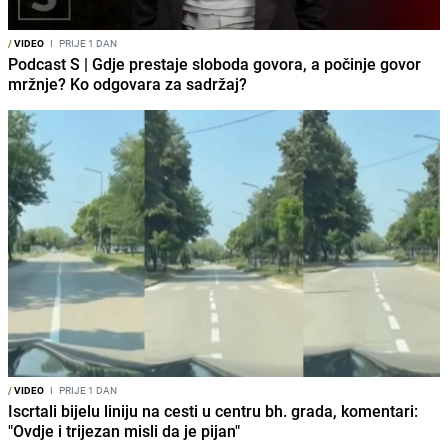
/
VIDEO
I
PRIJE 1 DAN
Podcast S | Gdje prestaje sloboda govora, a počinje govor
mržnje? Ko odgovara za sadržaj?
/
VIDEO
I
PRIJE 1 DAN
Iscrtali bijelu liniju na cesti u centru bh. grada, komentari:
"Ovdje i trijezan misli da je pijan"