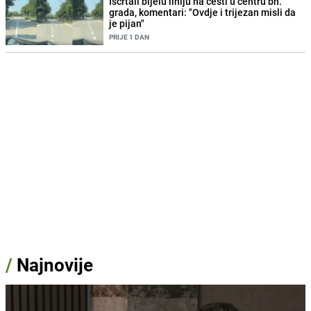
Iscrtali bijelu liniju na cesti u centru bh.
grada, komentari: "Ovdje i trijezan misli da
je pijan"
PRIJE 1 DAN
/
Najnovije