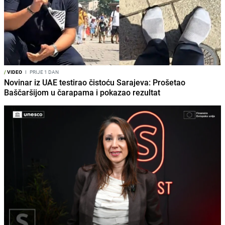
/
VIDEO
I
PRIJE 1 DAN
Novinar iz UAE testirao čistoću Sarajeva: Prošetao
Baščaršijom u čarapama i pokazao rezultat