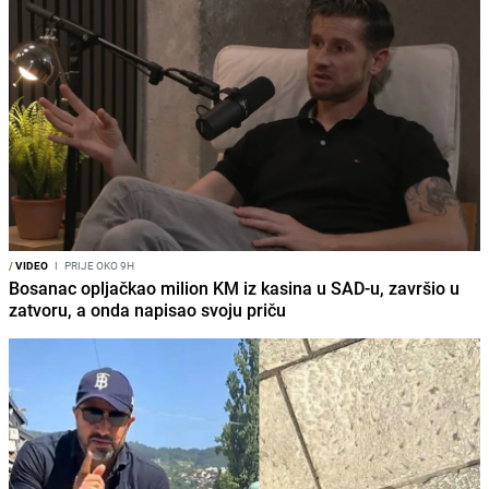
/
VIDEO
I
PRIJE OKO 9H
Bosanac opljačkao milion KM iz kasina u SAD-u, završio u
zatvoru, a onda napisao svoju priču