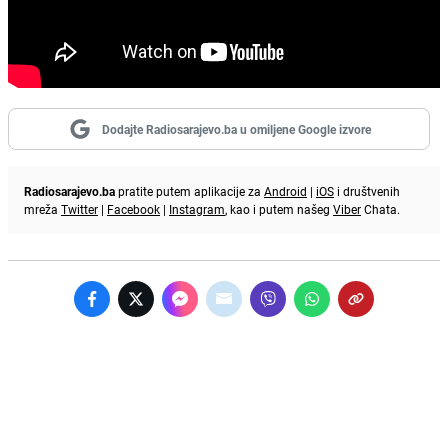
Dodajte Radiosarajevo.ba u omiljene Google izvore
Radiosarajevo.ba
pratite putem aplikacije za
Android
|
iOS
i društvenih
mreža
Twitter
|
Facebook
|
Instagram
, kao i putem našeg
Viber
Chata.