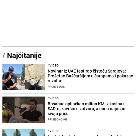
/
Najčitanije
/
VIDEO
Novinar iz UAE testirao čistoću Sarajeva:
Prošetao Baščaršijom u čarapama i pokazao
rezultat
PRIJE 1 DAN
/
VIDEO
Bosanac opljačkao milion KM iz kasina u
SAD-u, završio u zatvoru, a onda napisao
svoju priču
PRIJE OKO 9H
/
VIDEO