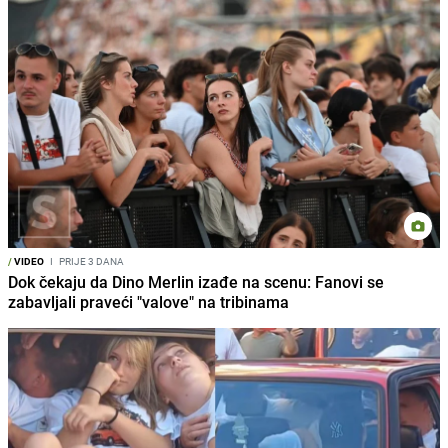
/
VIDEO
I
PRIJE 3 DANA
Dok čekaju da Dino Merlin izađe na scenu: Fanovi se
zabavljali praveći "valove" na tribinama