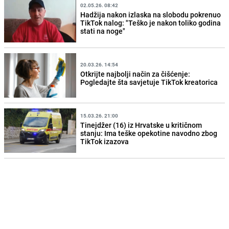
02.05.26. 08:42
Hadžija nakon izlaska na slobodu pokrenuo
TikTok nalog: "Teško je nakon toliko godina
stati na noge"
20.03.26. 14:54
Otkrijte najbolji način za čišćenje:
Pogledajte šta savjetuje TikTok kreatorica
15.03.26. 21:00
Tinejdžer (16) iz Hrvatske u kritičnom
stanju: Ima teške opekotine navodno zbog
TikTok izazova