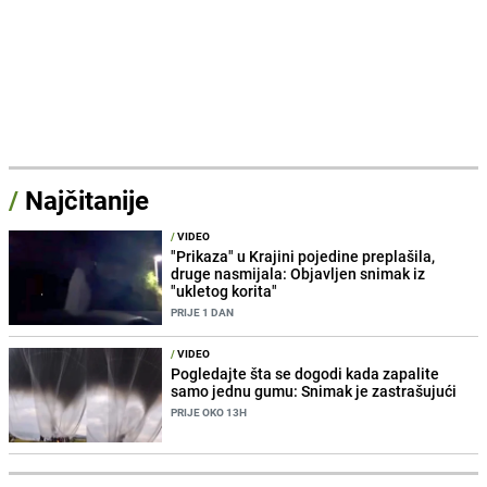
/
Najčitanije
/
VIDEO
"Prikaza" u Krajini pojedine preplašila,
druge nasmijala: Objavljen snimak iz
"ukletog korita"
PRIJE 1 DAN
/
VIDEO
Pogledajte šta se dogodi kada zapalite
samo jednu gumu: Snimak je zastrašujući
PRIJE OKO 13H