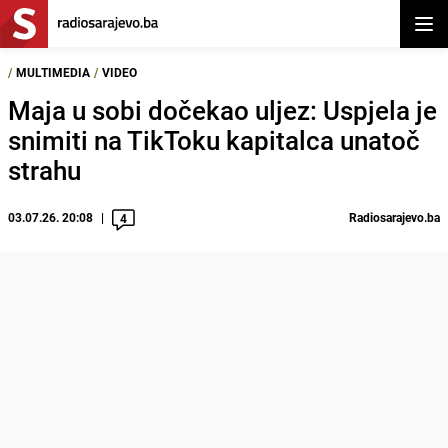
Otvor
/
MULTIMEDIA
/
VIDEO
Maja u sobi dočekao uljez: Uspjela je
snimiti na TikToku kapitalca unatoč
strahu
03.07.26. 20:08
Radiosarajevo.ba
4