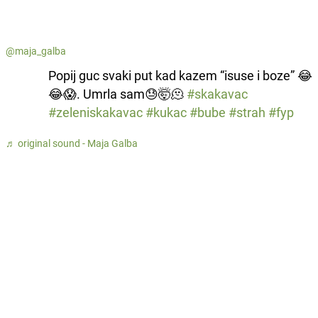
@maja_galba
Popij guc svaki put kad kazem “isuse i boze” 😂
😂😱. Umrla sam😓🤯🫠
#skakavac
#zeleniskakavac
#kukac
#bube
#strah
#fyp
♬ original sound - Maja Galba