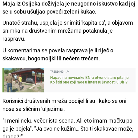
Maja iz Osijeka doživjela je neugodno iskustvo kad joj
se u sobu ušuljao poveći zeleni kukac.
Unatoč strahu, uspjela je snimiti 'kapitalca', a objavom
snimka na društvenim mrežama potaknula je
raspravu.
U komentarima se povela rasprava je li
riječ o
skakavcu, bogomoljki ili nečem trećem
.
TRENDING
Napad na novinarku BN-a otvorio staro pitanje:
Ko štiti one koji rade u interesu javnosti u BiH?
Korisnici društvenih mreža podijelili su i kako se oni
nose sa sličnim 'uljezima'.
"I meni neku večer ista scena. Ali eto imam mačku pa
ga je pojela", "Ja ovo ne kužim… što ti skakavac može,
draga?!".