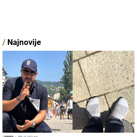
/
Najnovije
/
VIDEO
I
PRIJE OKO 6H