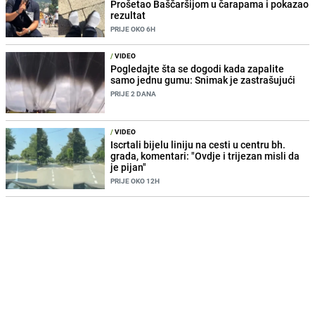
Prošetao Baščaršijom u čarapama i pokazao
rezultat
PRIJE OKO 6H
/
VIDEO
Pogledajte šta se dogodi kada zapalite
samo jednu gumu: Snimak je zastrašujući
PRIJE 2 DANA
/
VIDEO
Iscrtali bijelu liniju na cesti u centru bh.
grada, komentari: "Ovdje i trijezan misli da
je pijan"
PRIJE OKO 12H