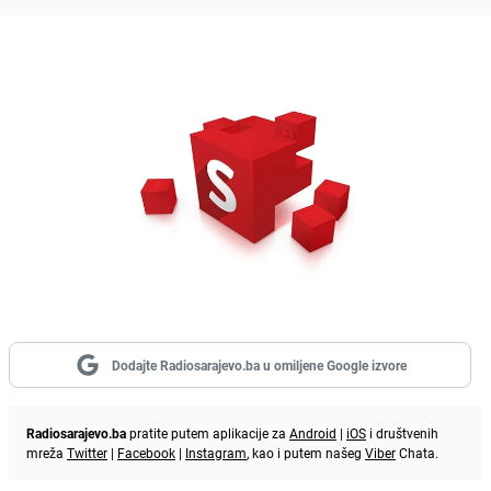
Dodajte Radiosarajevo.ba u omiljene Google izvore
Radiosarajevo.ba
pratite putem aplikacije za
Android
|
iOS
i društvenih
mreža
Twitter
|
Facebook
|
Instagram
, kao i putem našeg
Viber
Chata.